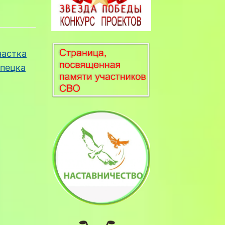
частка
ипецка