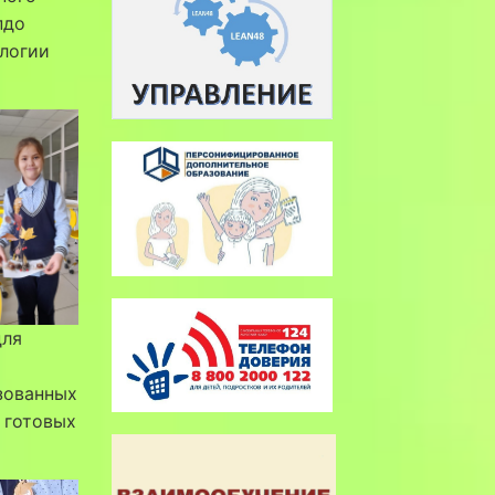
пдо
ологии
для
зованных
 готовых