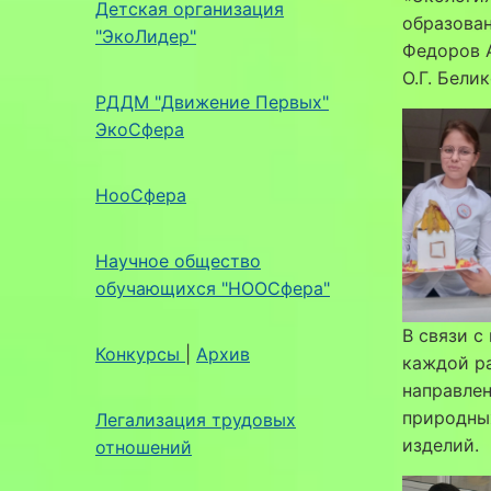
Детская организация
образован
"ЭкоЛидер"
Федоров А
О.Г. Белик
РДДМ "Движение Первых"
ЭкоСфера
НооСфера
Научное общество
обучающихся "НООСфера"
В связи с
Конкурсы
|
Архив
каждой ра
направлен
природных
Легализация трудовых
изделий.
отношений