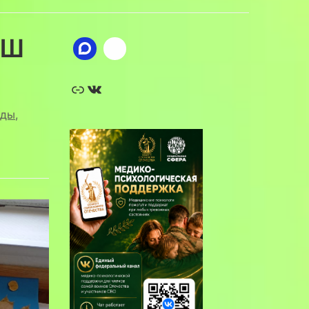
ОШ
Ссылка
ВКонтакте
оды
,