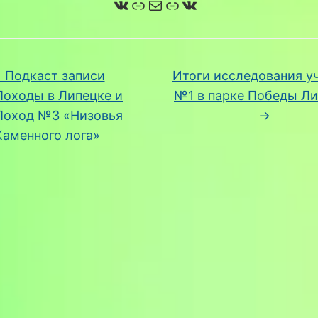
ВКонтакте
Ссылка
Почта
Ссылка
ВКонтакте
←
Подкаст записи
Итоги исследования у
оходы в Липецке и
№1 в парке Победы Л
Поход №3 «Низовья
→
Каменного лога»