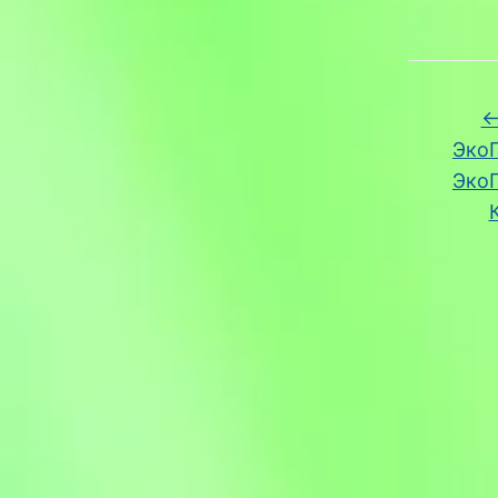
ЭкоП
Эко