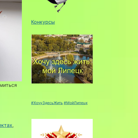
Конкурсы
омиться
#ХочуЗдесьЖить
#МойЛипецк
ектах
, 