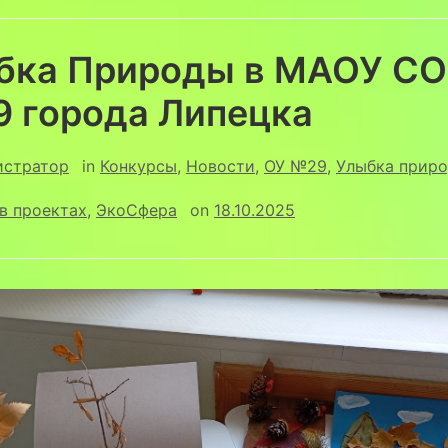
бка Природы в МАОУ С
9 города Липецка
истратор
in
Конкурсы
,
Новости
,
ОУ №29
,
Улыбка прир
в проектах
,
ЭкоСфера
on
18.10.2025