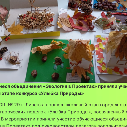
еся объединения «Экология в Проектах» приняли уча
 этапе конкурса «Улыбка Природы»
ОШ № 29 г. Липецка прошел школьный этап городского
 творческих поделок «Улыбка Природы», посвященный 
. В мероприятии приняли участие обучающиеся объеди
 в Проектах» под руководством педагога дополнитель