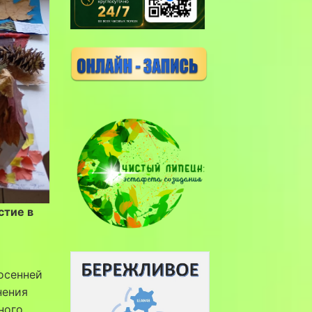
стие в
осенней
нения
ного