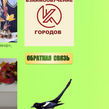
екор»,