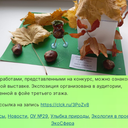
работами, представленными на конкурс, можно ознак
ой выставке. Экспозиция организована в аудитории,
нной в фойе третьего этажа.
ссылка на запись
https://clck.ru/3PoZv8
сы
, 
Новости
, 
ОУ №29
, 
Улыбка природы
, 
Экология в про
ЭкоСфера