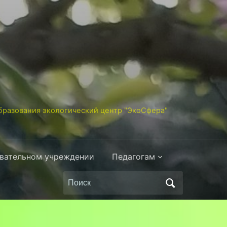
разования экологический центр "ЭкоСфера"
овательном учреждении
Педагогам
Поиск
по: