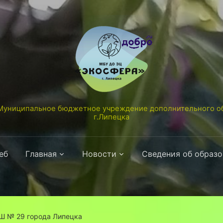
униципальное бюджетное учреждение дополнительного об
г.Липецка
еб
Главная
Новости
Сведения об образ
Ш № 29 города Липецка