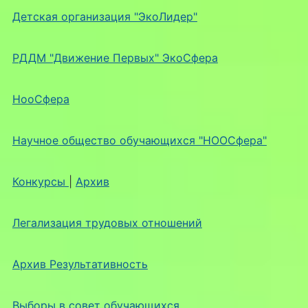
Детская организация "ЭкоЛидер"
РДДМ "Движение Первых" ЭкоСфера
НооСфера
Научное общество обучающихся "НООСфера"
Конкурсы
|
Архив
Легализация трудовых отношений
Архив Результативность
Выборы в совет обучающихся