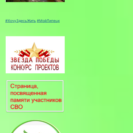
#ХочуЗдесьЖить
#МойЛипецк