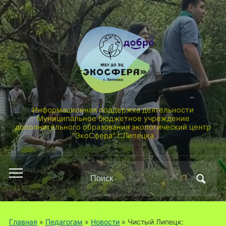
Информационная поддержка деятельности
Муниципальное бюджетное учреждение
дополнительного образования экологический центр
"ЭкоСфера" г.Липецка
Поиск
Переключить
по:
мобильное
меню
Главная
»
Педагогам
»
Новости
»
Чистый Липецк: