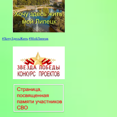
#ХочуЗдесьЖить
#МойЛипецк