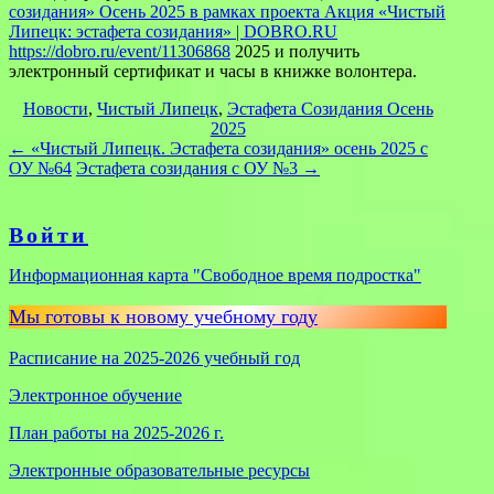
созидания» Осень 2025 в рамках проекта Акция «Чистый
Липецк: эстафета созидания» | DOBRO.RU
https://dobro.ru/event/11306868
2025 и получить
электронный сертификат и часы в книжке волонтера.
Новости
, 
Чистый Липецк
, 
Эстафета Созидания Осень
2025
←
«Чистый Липецк. Эстафета созидания» осень 2025 с
ОУ №64
Эстафета созидания с ОУ №3
→
Войти
Информационная карта "Свободное время подростка"
Мы готовы к новому учебному году
Расписание на 2025-2026 учебный год
Электронное обучение
План работы на 2025-2026 г.
Электронные образовательные ресурсы