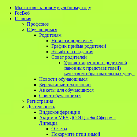
Мы готовы к новому учебному году
ГосВеб
Главная
Профсоюз
Обучающимся
Родителям
Новости родителям
График приёма родителей
Эстафета созидания
Совет родителей
Удовлетворенность родителей
(законных представителей)
качеством образовательных услуг
Новости обучающимся
Бережливые технологии
Анкеты для обучающихся
Совет обучающихся
Регистрация
Деятельность
Видеоконференции
Акции в МБУ ДО ЭЦ «ЭкоСфера» г.
Липецка
Отчеты
Покормите птиц зимой