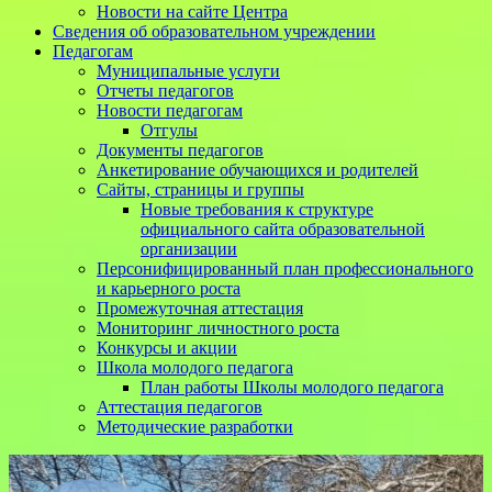
Новости на сайте Центра
Сведения об образовательном учреждении
Педагогам
Муниципальные услуги
Отчеты педагогов
Новости педагогам
Отгулы
Документы педагогов
Анкетирование обучающихся и родителей
Сайты, страницы и группы
Новые требования к структуре
официального сайта образовательной
организации
Персонифицированный план профессионального
и карьерного роста
Промежуточная аттестация
Мониторинг личностного роста
Конкурсы и акции
Школа молодого педагога
План работы Школы молодого педагога
Аттестация педагогов
Методические разработки
Перейти
к