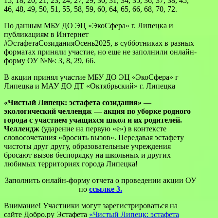
15, 18, 20, 21, 23, 24, 27, 29, 30, 31, 34, 35, 36, 37, 38, 45,
46, 48, 49, 50, 51, 55, 58, 59, 60, 64, 65, 66, 68, 70, 72.
По данным МБУ ДО ЭЦ «ЭкоСфера» г. Липецка и
публикациям в Интернет
#ЭстафетаСозиданияОсень2025, в субботниках в разных
форматах приняли участие, но еще не заполнили онлайн-
форму ОУ №№: 3, 8, 29, 66.
В акции принял участие МБУ ДО ЭЦ «ЭкоСфера» г
Липецка и МАУ ДО ДТ «Октябрьский» г. Липецка
«Чистый Липецк: эстафета созидания»
—
экологический челлендж — акция по уборке родного
города с участием учащихся школ и их родителей.
Челлендж
(ударение на первую «е») в контексте
словосочетания «бросить вызов». Передавая эстафету
чистоты друг другу, образовательные учреждения
бросают вызов беспорядку на школьных и других
любимых территориях города Липецка!
Заполнить онлайн-форму отчета о проведении акции ОУ
по
ссылке 3.
Внимание! Участники могут зарегистрироваться на
сайте Добро.ру Эстафета
«Чистый Липецк: эстафета