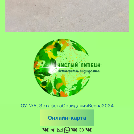
ОУ №5
, 
ЭстафетаСозиданияВесна2024
Онлайн-карта
ВКонтакте
Telegram
Почта
WhatsApp
ВКонтакте
Ссылка
ВКонтакте