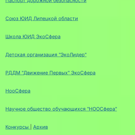
Паспорт дорожной безопасности
Союз ЮИД Липецкой области
Школа ЮИД ЭкоСфера
Детская организация "ЭкоЛидер"
РДДМ "Движение Первых" ЭкоСфера
НооСфера
Научное общество обучающихся "НООСфера"
Конкурсы
|
Архив