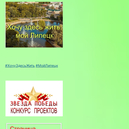
#ХочуЗдесьЖить
#МойЛипецк