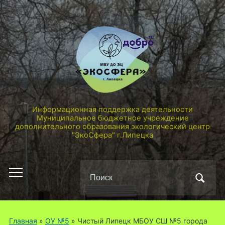
Информационная поддержка деятельности
Муниципальное бюджетное учреждение
дополнительного образования экологический центр
"ЭкоСфера" г.Липецка
Поиск
Переключить
по:
мобильное
меню
Главная
»
ОУ №5
»
Чистый Липецк МБОУ СШ №5 города