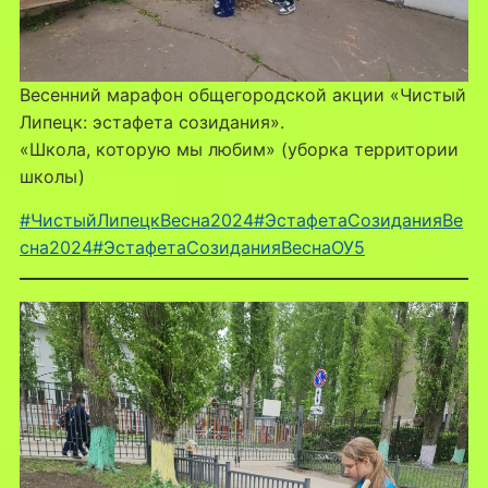
Весенний марафон общегородской акции «Чистый
Липецк: эстафета созидания».
«Школа, которую мы любим» (уборка территории
школы)
#ЧистыйЛипецкВесна2024
#ЭстафетаСозиданияВе
сна2024
#ЭстафетаСозиданияВеснаОУ5