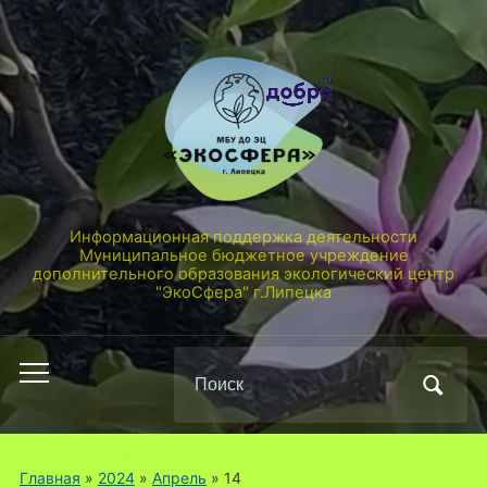
Информационная поддержка деятельности
Муниципальное бюджетное учреждение
дополнительного образования экологический центр
"ЭкоСфера" г.Липецка
Поиск
Переключить
по:
мобильное
меню
Главная
»
2024
»
Апрель
»
14