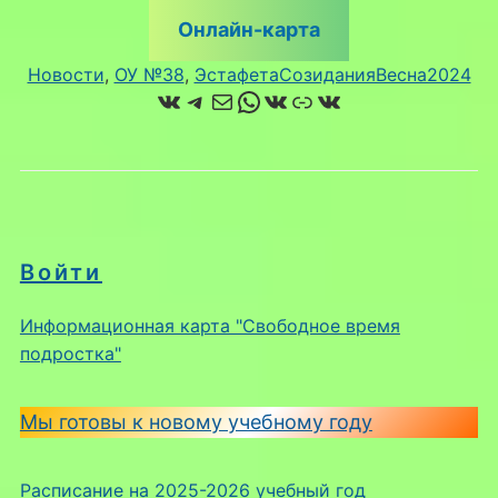
Онлайн-карта
Новости
, 
ОУ №38
, 
ЭстафетаСозиданияВесна2024
ВКонтакте
Telegram
Почта
WhatsApp
ВКонтакте
Ссылка
ВКонтакте
Войти
Информационная карта "Свободное время
подростка"
Мы готовы к новому учебному году
Расписание на 2025-2026 учебный год