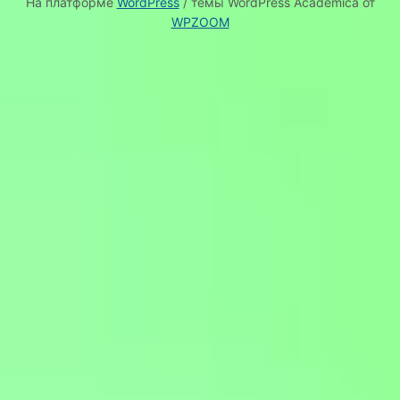
На платформе
WordPress
/ темы WordPress Academica от
WPZOOM