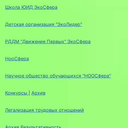
Школа ЮИД ЭкоСфера
Детская организация "ЭкоЛидер"
РДДМ "Движение Первых" ЭкоСфера
НооСфера
Научное общество обучающихся "НООСфера"
Конкурсы
|
Архив
Легализация трудовых отношений
Архив Результативность