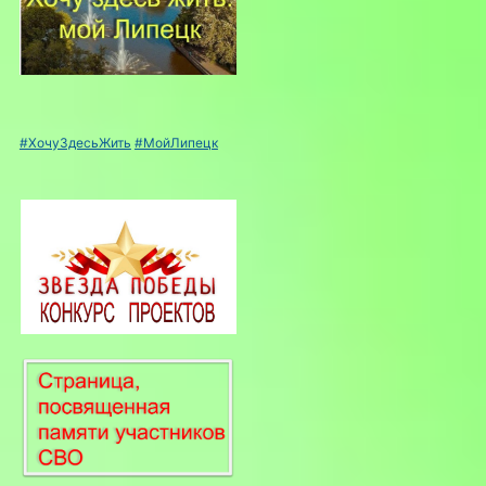
#ХочуЗдесьЖить
#МойЛипецк