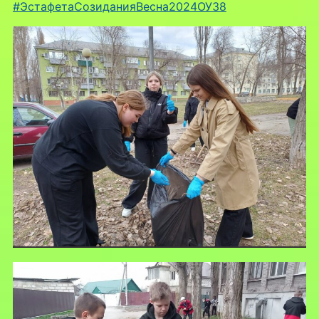
#ЭстафетаСозиданияВесна2024ОУ38