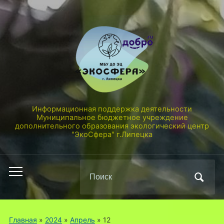
Информационная поддержка деятельности
Муниципальное бюджетное учреждение
дополнительного образования экологический центр
"ЭкоСфера" г.Липецка
Поиск
Переключить
по:
мобильное
меню
Главная
»
2024
»
Апрель
»
12