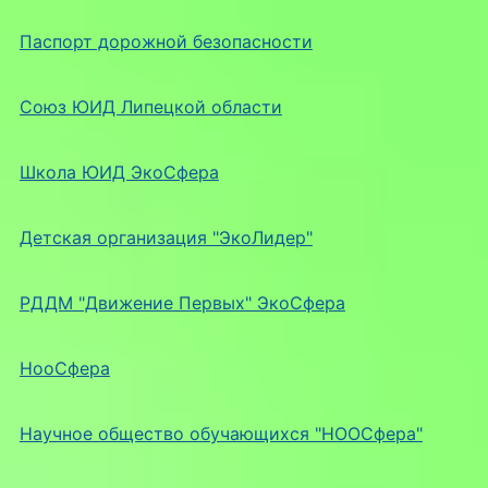
Паспорт дорожной безопасности
Союз ЮИД Липецкой области
Школа ЮИД ЭкоСфера
Детская организация "ЭкоЛидер"
РДДМ "Движение Первых" ЭкоСфера
НооСфера
Научное общество обучающихся "НООСфера"