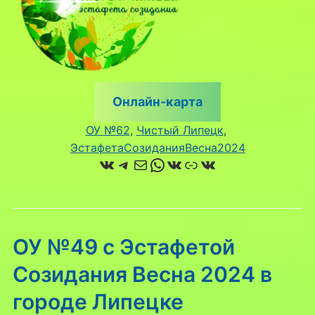
Онлайн-карта
ОУ №62
, 
Чистый Липецк
, 
ЭстафетаСозиданияВесна2024
ВКонтакте
Telegram
Почта
WhatsApp
ВКонтакте
Ссылка
ВКонтакте
ОУ №49 с Эстафетой
Созидания Весна 2024 в
городе Липецке