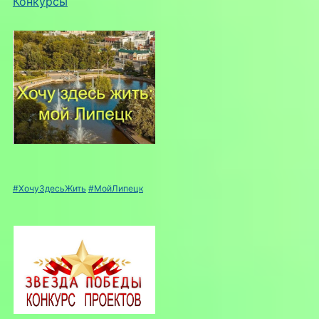
Конкурсы
#ХочуЗдесьЖить
#МойЛипецк