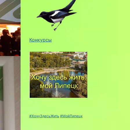
Конкурсы
#ХочуЗдесьЖить
#МойЛипецк