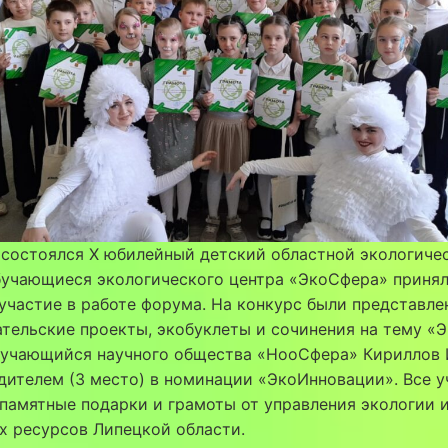
 состоялся X юбилейный детский областной экологиче
бучающиеся экологического центра «ЭкоСфера» приня
участие в работе форума. На конкурс были представле
тельские проекты, экобуклеты и сочинения на тему «
бучающийся научного общества «НооСфера» Кириллов 
дителем (3 место) в номинации «ЭкоИнновации». Все 
памятные подарки и грамоты от управления экологии 
х ресурсов Липецкой области.