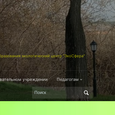
разования экологический центр "ЭкоСфера"
овательном учреждении
Педагогам
Поиск
по: