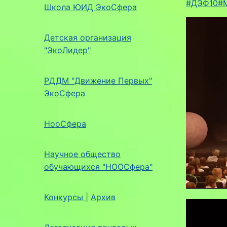
#ДЭФ10
#
Школа ЮИД ЭкоСфера
Детская организация
"ЭкоЛидер"
РДДМ "Движение Первых"
ЭкоСфера
НооСфера
Научное общество
обучающихся "НООСфера"
Конкурсы
|
Архив