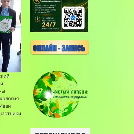
ский
ли
ны
Экология
Иван
участники
и