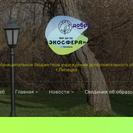
униципальное бюджетное учреждение дополнительного об
г.Липецка
еб
Главная
Новости
Сведения об образ