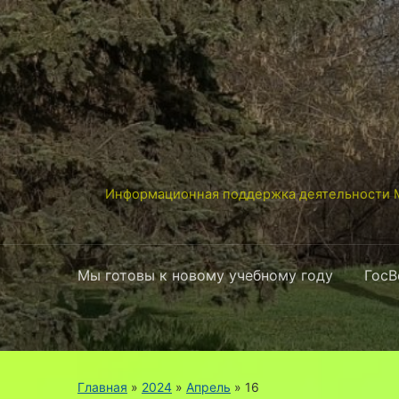
Информационная поддержка деятельности М
Мы готовы к новому учебному году
ГосВ
Главная
»
2024
»
Апрель
»
16