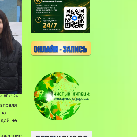
ров #ЕКЧ24
 апреля
 на
одой не
раждение