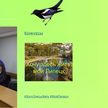
Конкурсы
#ХочуЗдесьЖить
#МойЛипецк