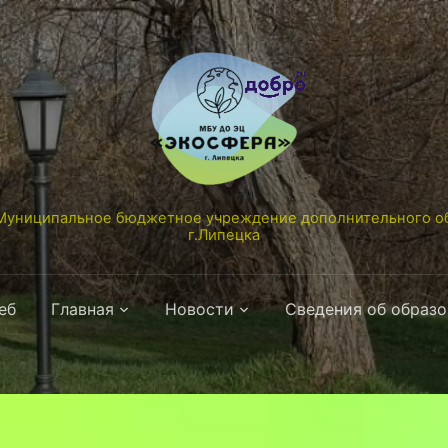
униципальное бюджетное учреждение дополнительного об
г.Липецка
еб
Главная
Новости
Сведения об образ