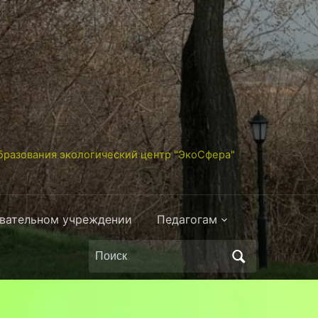
разования экологический центр "ЭкоСфера"
овательном учреждении
Педагогам
Поиск
по: