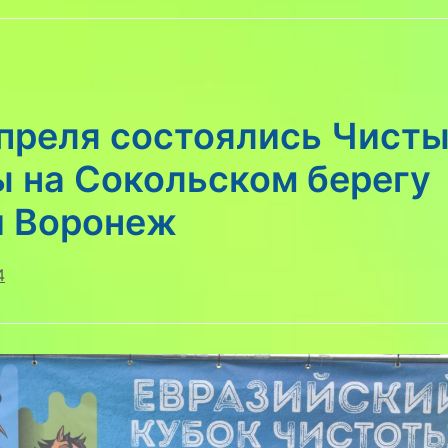
апреля состоялись Чист
ы на Сокольском берегу
и Воронеж
4