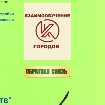
угнина
стройки
кника и
тв”