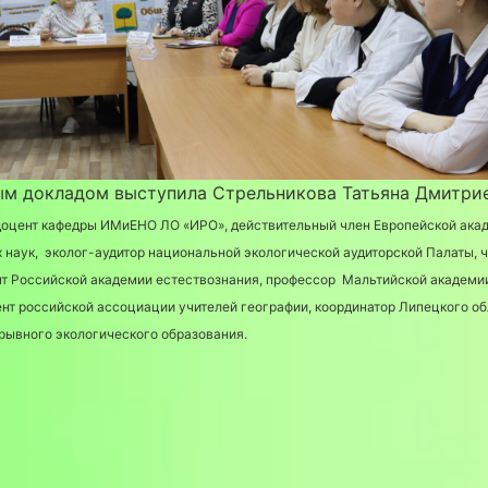
ым докладом выступила Стрельникова Татьяна Дмитрие
, доцент кафедры ИМиЕНО ЛО «ИРО», действительный член Европейской ака
 наук, эколог-аудитор национальной экологической аудиторской Палаты, 
т Российской академии естествознания, профессор Мальтийской академи
нт российской ассоциации учителей географии, координатор Липецкого о
рывного экологического образования.