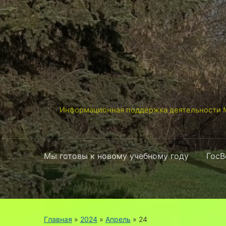
Информационная поддержка деятельности М
Мы готовы к новому учебному году
ГосВ
Главная
»
2024
»
Апрель
»
24