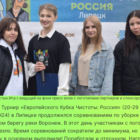
тых Игр с ведущей на фоне пресс вола с логотипами партнеров и спонсо
 Турнир «Европейского Кубка Чистоты: Россия» (20-29
24) в Липецке продолжился соревнованием по уборке
м берегу реки Воронеж. В этот день участникам с пог
езло. Время соревнований сократили до минимума, но
 в основном выполнили! Поработали и отдохнули. Наг