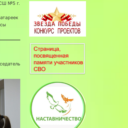
СШ №5 г.
батареек
осы
дседатель