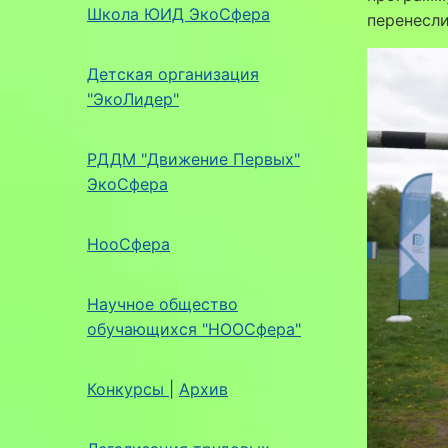
Школа ЮИД ЭкоСфера
перенесли
Детская организация
"ЭкоЛидер"
РДДМ "Движение Первых"
ЭкоСфера
НооСфера
Научное общество
обучающихся "НООСфера"
Конкурсы
|
Архив