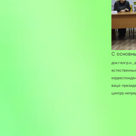
С основн
док.геогр.н.
естественных
корреспонден
вице-президе
центра непре