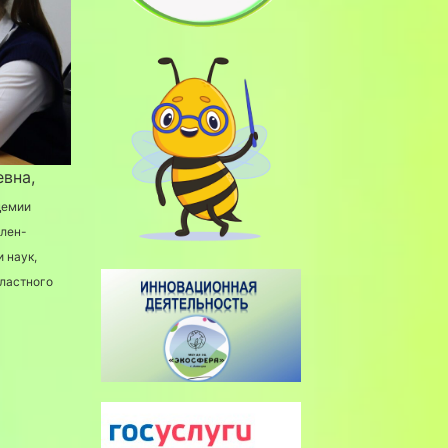
вна,
демии
член-
и наук,
бластного