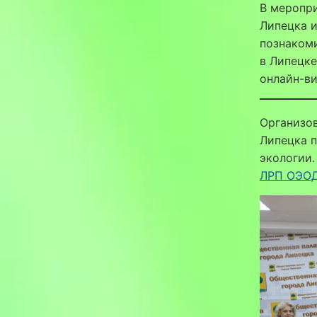
В меропр
Липецка 
познакоми
в Липецке
онлайн-в
Организов
Липецка п
экологии.
ЛРП ОЭОД