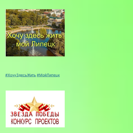
#ХочуЗдесьЖить
#МойЛипецк