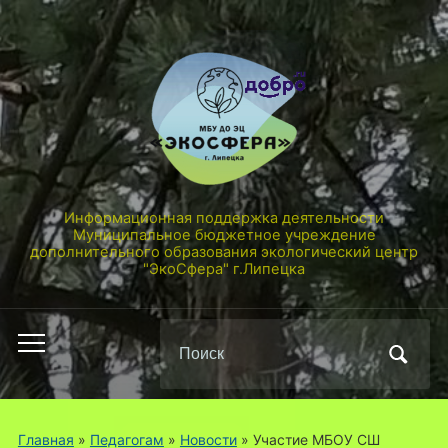
Информационная поддержка деятельности
Муниципальное бюджетное учреждение
дополнительного образования экологический центр
"ЭкоСфера" г.Липецка
Поиск
Переключить
по:
мобильное
меню
Главная
»
Педагогам
»
Новости
»
Участие МБОУ СШ