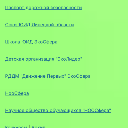
Паспорт дорожной безопасности
Союз ЮИД Липецкой области
Школа ЮИД ЭкоСфера
Детская организация "ЭкоЛидер"
РДДМ "Движение Первых" ЭкоСфера
НооСфера
Научное общество обучающихся "НООСфера"
Конкурсы
|
Архив