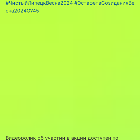
#ЧистыйЛипецкВесна2024
#ЭстафетаСозиданияВе
сна2024ОУ45
Видеоролик об участии в акции доступен по