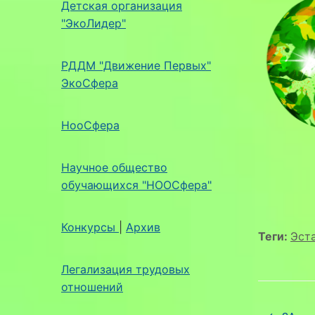
Детская организация
"ЭкоЛидер"
РДДМ "Движение Первых"
ЭкоСфера
НооСфера
Научное общество
обучающихся "НООСфера"
Конкурсы
|
Архив
Теги:
Эст
Легализация трудовых
отношений