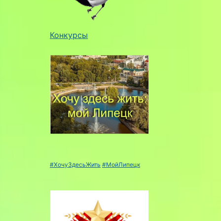
Конкурсы
#ХочуЗдесьЖить
#МойЛипецк