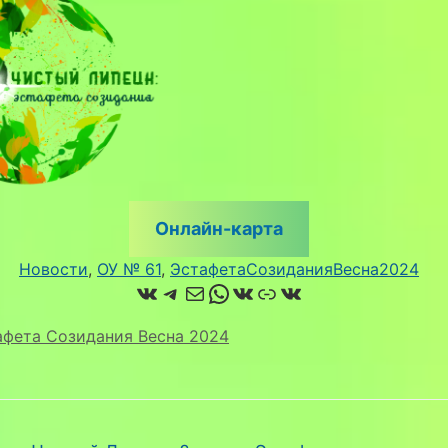
Онлайн-карта
Новости
, 
ОУ № 61
, 
ЭстафетаСозиданияВесна2024
ВКонтакте
Telegram
Почта
WhatsApp
ВКонтакте
Ссылка
ВКонтакте
афета Созидания Весна 2024