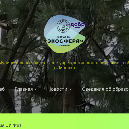
униципальное бюджетное учреждение дополнительного об
г.Липецка
еб
Главная
Новости
Сведения об образ
ния ОУ №61