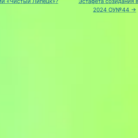
ии «Чистый Липецк»?
Эстафета созидания 
2024 ОУ№44
→