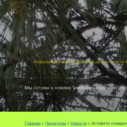
Информационная поддержка деятельности М
Мы готовы к новому учебному году
ГосВ
Главная
»
Педагогам
»
Новости
»
Эстафета созида