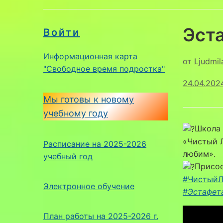
Эст
Войти
Информационная карта
от
Ljudmil
"Свободное время подростка"
24.04.202
Мы готовы к новому
учебному году
Школа 
«Чистый 
Расписание на 2025-2026
любим».
учебный год
Присое
#ЧистыйЛ
Электронное обучение
#
Эстафет
План работы на 2025-2026 г.