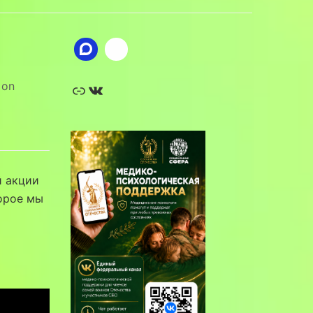
Ссылка
ВКонтакте
on
й акции
орое мы