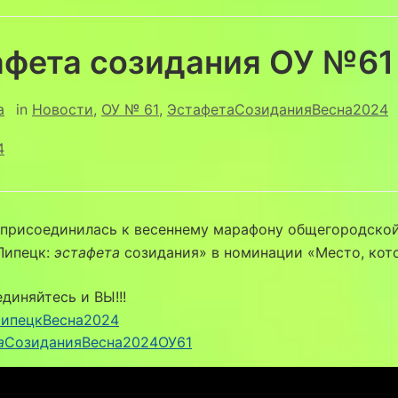
афета созидания ОУ №61
a
in
Новости
,
ОУ № 61
,
ЭстафетаСозиданияВесна2024
4
присоединилась к весеннему марафону общегородско
Липецк:
эстафета
созидания» в номинации «Место, кот
диняйтесь и ВЫ!!!
ипецкВесна2024
а
СозиданияВесна2024ОУ61