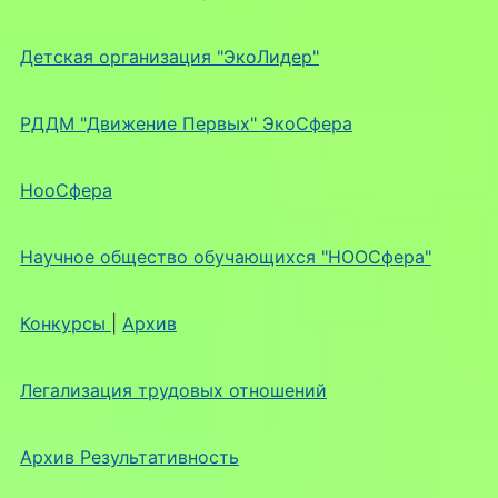
Детская организация "ЭкоЛидер"
РДДМ "Движение Первых" ЭкоСфера
НооСфера
Научное общество обучающихся "НООСфера"
Конкурсы
|
Архив
Легализация трудовых отношений
Архив Результативность