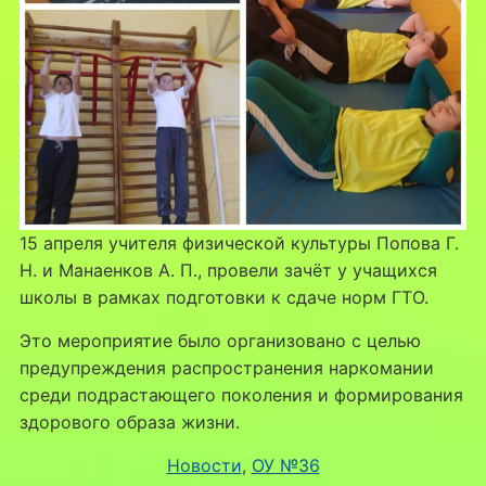
15 апреля учителя физической культуры Попова Г.
Н. и Манаенков А. П., провели зачёт у учащихся
школы в рамках подготовки к сдаче норм ГТО.
Это мероприятие было организовано с целью
предупреждения распространения наркомании
среди подрастающего поколения и формирования
здорового образа жизни.
Новости
, 
ОУ №36