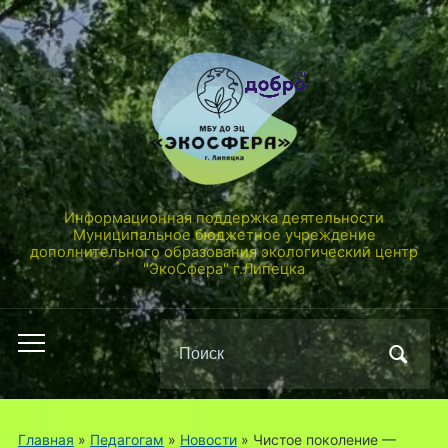
Информационная поддержка деятельности
Муниципальное бюджетное учреждение
дополнительного образования экологический центр
"ЭкоСфера" г.Липецка
Поиск
Переключить
по:
мобильное
меню
Главная
»
Педагогам
»
Новости
»
Чистое поколение —