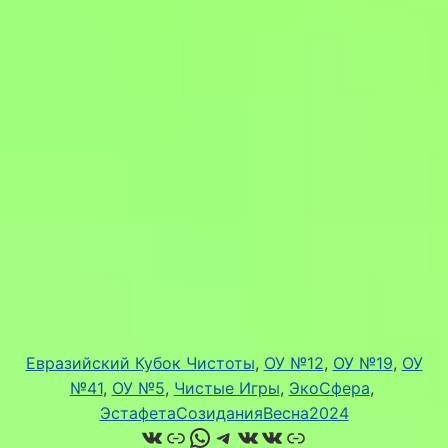
Евразийский Кубок Чистоты
, 
ОУ №12
, 
ОУ №19
, 
ОУ
№41
, 
ОУ №5
, 
Чистые Игры
, 
ЭкоСфера
, 
ЭстафетаСозиданияВесна2024
ВКонтакте
Ссылка
WhatsApp
Telegram
ВКонтакте
ВКонтакте
Ссылка