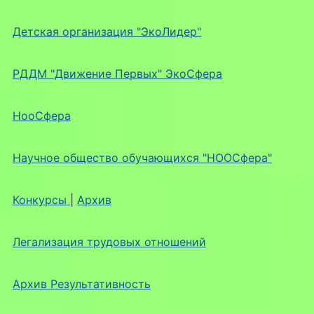
Детская организация "ЭкоЛидер"
РДДМ "Движение Первых" ЭкоСфера
НооСфера
Научное общество обучающихся "НООСфера"
Конкурсы
|
Архив
Легализация трудовых отношений
Архив Результативность