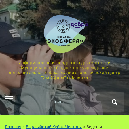
Информационная поддержка деятельности
Муниципальное бюджетное учреждение
дополнительного образования экологический центр
"ЭкоСфера" г.Липецка
Поиск
Переключить
по:
мобильное
меню
Главная
»
Евразийский Кубок Чистоты
»
Видео и