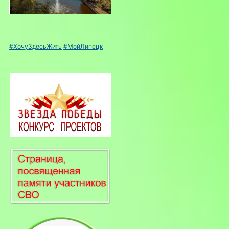
#ХочуЗдесьЖить
#МойЛипецк