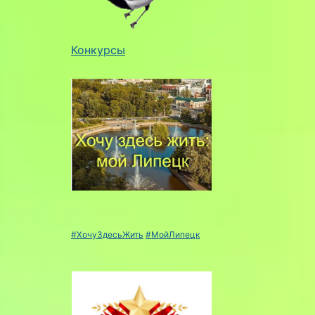
Конкурсы
#ХочуЗдесьЖить
#МойЛипецк