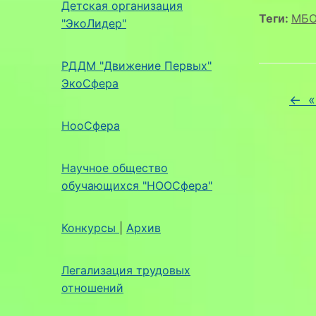
Детская организация
Теги:
МБО
"ЭкоЛидер"
РДДМ "Движение Первых"
ЭкоСфера
←
«
НооСфера
Научное общество
обучающихся "НООСфера"
Конкурсы
|
Архив
Легализация трудовых
отношений