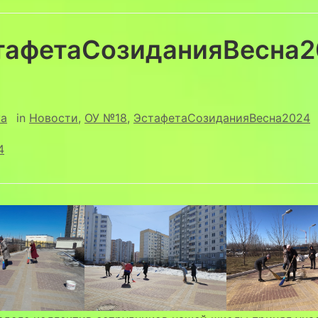
тафетаСозиданияВесна2
ya
in
Новости
,
ОУ №18
,
ЭстафетаСозиданияВесна2024
4