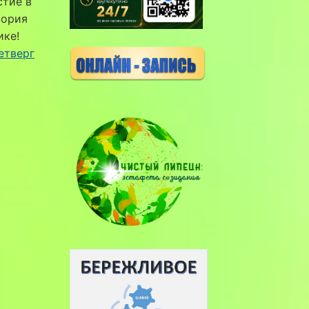
стие в
тория
ике!
етверг