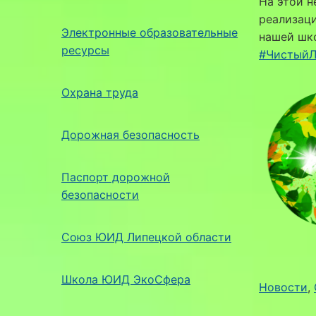
На этой н
реализаци
Электронные образовательные
нашей шко
ресурсы
#ЧистыйЛ
Охрана труда
Дорожная безопасность
Паспорт дорожной
безопасности
Союз ЮИД Липецкой области
Школа ЮИД ЭкоСфера
Новости
, 