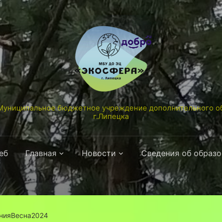
униципальное бюджетное учреждение дополнительного об
г.Липецка
еб
Главная
Новости
Сведения об образ
анияВесна2024