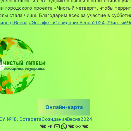
еделе коллектив сотрудников нашей школы принял уча
и городского проекта «Чистый четверг», чтобы терри
лы стала чище. Благодарим всех за участие в субботн
ипецкВесна
#ЭстафетаСозиданияВесна2024
#ЧистыйЧ
Онлайн-карта
ОУ №18
, 
ЭстафетаСозиданияВесна2024
ВКонтакте
Telegram
Почта
WhatsApp
ВКонтакте
Ссылка
ВКонтакте