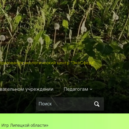
разования экологический центр "ЭкоСфера"
овательном учреждении
Педагогам
Поиск
по:
 Игр Липецкой области»