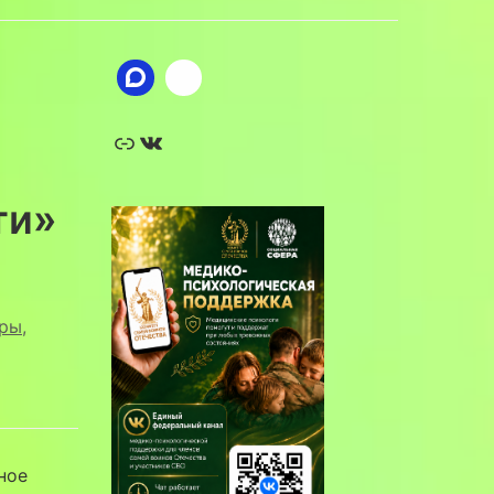
Ссылка
ВКонтакте
ти»
гры
,
ное