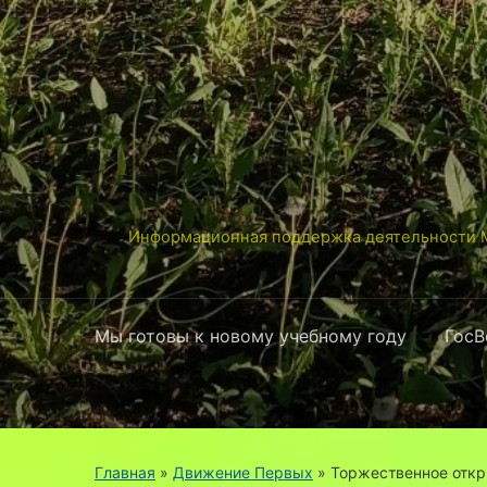
Информационная поддержка деятельности М
Мы готовы к новому учебному году
ГосВ
Главная
»
Движение Первых
»
Торжественное откр