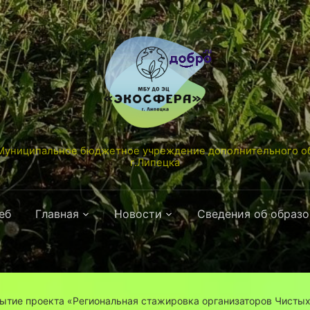
униципальное бюджетное учреждение дополнительного об
г.Липецка
еб
Главная
Новости
Сведения об образ
ытие проекта «Региональная стажировка организаторов Чистых