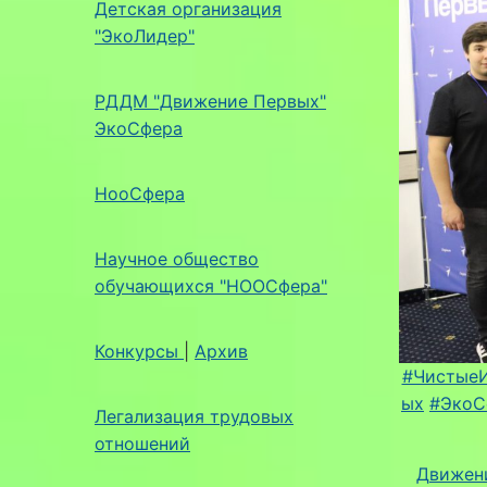
Детская организация
"ЭкоЛидер"
РДДМ "Движение Первых"
ЭкоСфера
НооСфера
Научное общество
обучающихся "НООСфера"
Конкурсы
|
Архив
#Чистые
ых
#ЭкоС
Легализация трудовых
отношений
Движен