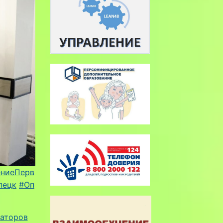
ниеПерв
пецк
#Оп
заторов