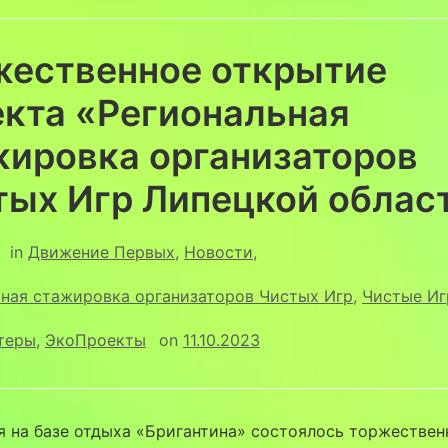
жественное открытие
екта «Региональная
жировка организаторов
тых Игр Липецкой облас
in
Движение Первых
,
Новости
,
ьная стажировка организаторов Чистых Игр
,
Чистые И
теры
,
ЭкоПроекты
on
11.10.2023
я на базе отдыха «Бригантина» состоялось торжествен