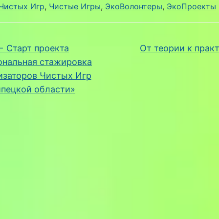
Чистых Игр
, 
Чистые Игры
, 
ЭкоВолонтеры
, 
ЭкоПроекты
←
Старт проекта
От теории к прак
ональная стажировка
изаторов Чистых Игр
пецкой области»