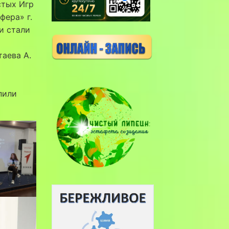
стых Игр
фера» г.
и стали
аева А.
пили