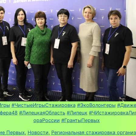
Игры
#ЧистыеИгрыСтажировка
#ЭкоВолонтеры
#Движе
фера48
#ЛипецкаяОбласть
#Липецк
#ЧИстажировкаЛи
ораРоссии
#ГрантыПервых
ие Первых
, 
Новости
, 
Региональная стажировка органи