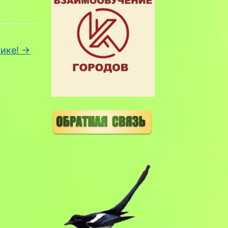
тике!
→