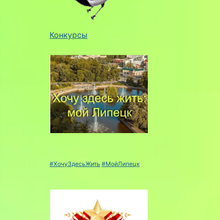
Конкурсы
#ХочуЗдесьЖить
#МойЛипецк