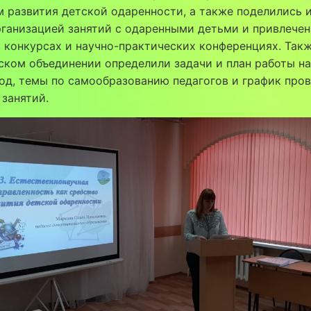
 развития детской одаренности, а также поделились 
ганизацией занятий с одаренными детьми и привлечен
 конкурсах и научно-практических конференциях. Такж
ком объединении определили задачи и план работы на
год, темы по самообразованию педагогов и график про
занятий.