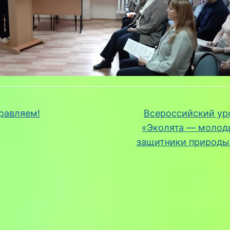
равляем!
Всероссийский ур
«Эколята — молод
защитники природ