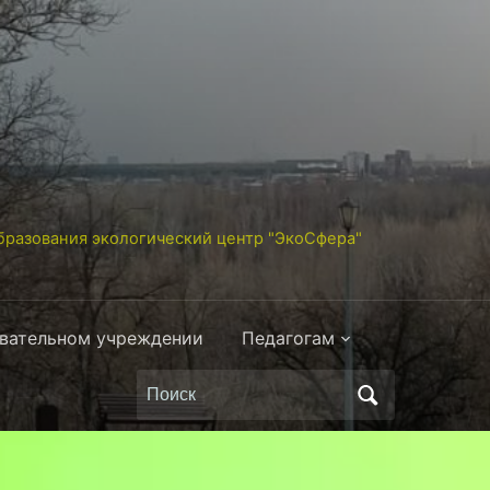
разования экологический центр "ЭкоСфера"
овательном учреждении
Педагогам
Поиск
по: