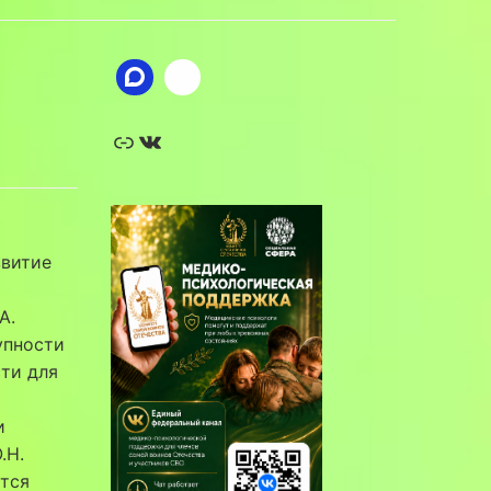
Ссылка
ВКонтакте
звитие
А.
упности
ти для
и
.Н.
ется