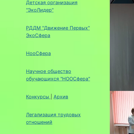
Детская организация
"ЭкоЛидер"
РДДМ "Движение Первых"
ЭкоСфера
НооСфера
Научное общество
обучающихся "НООСфера"
Конкурсы
|
Архив
Легализация трудовых
отношений