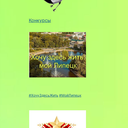
Конкурсы
#ХочуЗдесьЖить
#МойЛипецк