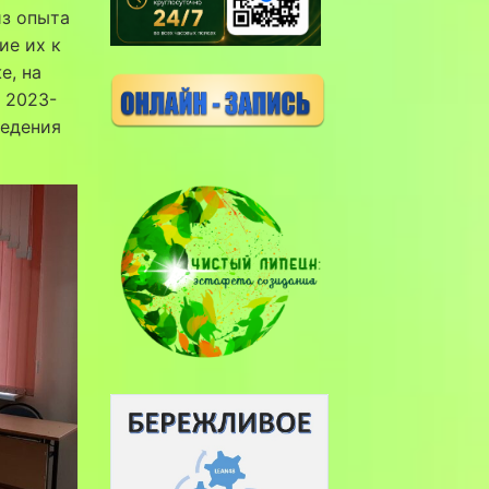
из опыта
ие их к
е, на
 2023-
ведения