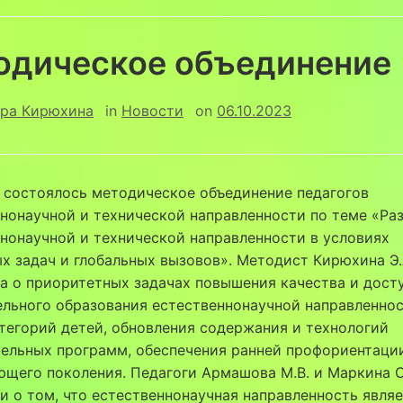
одическое объединение
ра Кирюхина
in
Новости
on
06.10.2023
 состоялось методическое объединение педагогов
нонаучной и технической направленности по теме «Ра
нонаучной и технической направленности в условиях
х задач и глобальных вызовов». Методист Кирюхина Э.
а о приоритетных задачах повышения качества и дост
льного образования естественнонаучной направленнос
тегорий детей, обновления содержания и технологий
тельных программ, обеспечения ранней профориентаци
щего поколения. Педагоги Армашова М.В. и Маркина О
и о том, что естественнонаучная направленность явля