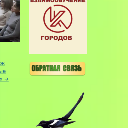
ок
ые
ы»
→