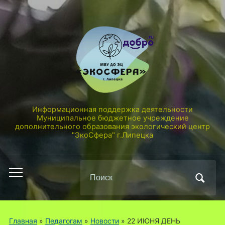
Информационная поддержка деятельности
Муниципальное бюджетное учреждение
дополнительного образования экологический центр
"ЭкоСфера" г.Липецка
Поиск
Переключить
по:
мобильное
меню
Главная
»
Педагогам
»
Новости
»
22 ИЮНЯ ДЕНЬ