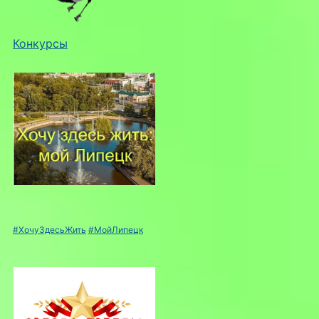
Конкурсы
#ХочуЗдесьЖить
#МойЛипецк