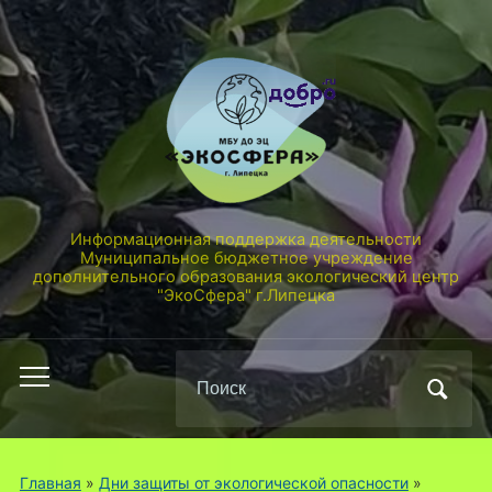
Информационная поддержка деятельности
Муниципальное бюджетное учреждение
дополнительного образования экологический центр
"ЭкоСфера" г.Липецка
Поиск
Переключить
по:
мобильное
меню
Главная
»
Дни защиты от экологической опасности
»