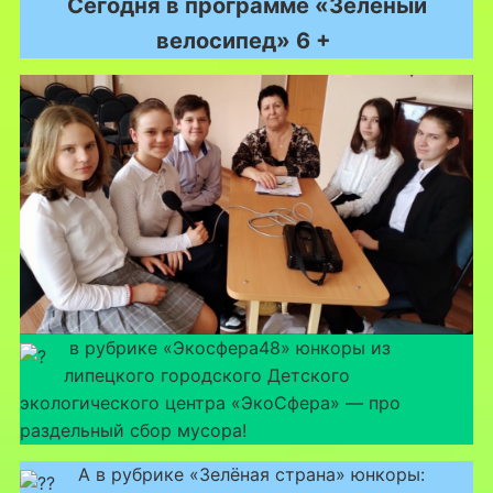
Сегодня в программе «Зелёный
велосипед» 6 +
в рубрике «Экосфера48» юнкоры из
липецкого городского Детского
экологического центра «ЭкоСфера» — про
раздельный сбор мусора!
А в рубрике «Зелёная страна» юнкоры: