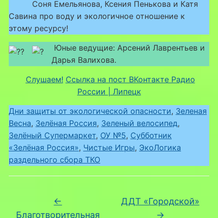
Соня Емельянова, Ксения Пенькова и Катя
Савина про воду и экологичное отношение к
этому ресурсу!
Юные ведущие: Арсений Лаврентьев и
Дарья Валихова.
Слушаем!
Ссылка на пост ВКонтакте Радио
России | Липецк
Дни защиты от экологической опасности
, 
Зеленая
Весна
, 
Зелёная Россия
, 
Зеленый велосипед
, 
Зелёный Супермаркет
, 
ОУ №5
, 
Субботник
«Зелёная Россия»
, 
Чистые Игры
, 
ЭкоЛогика
раздельного сбора ТКО
←
ДДТ «Городской»
Благотворительная
→