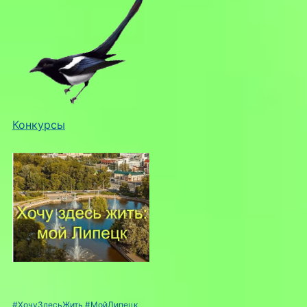
Конкурсы
#ХочуЗдесьЖить
#МойЛипецк