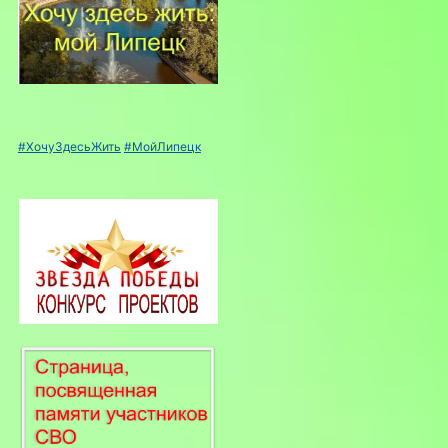
#ХочуЗдесьЖить
#МойЛипецк