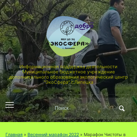
Информационная поддержка деятельности
Муниципальное бюджетное учреждение
дополнительного образования экологический центр
"ЭкоСфера" г.Липецка
Поиск
Переключить
по:
мобильное
меню
Главная
»
Весенний марафон 2022
»
Марафон Чистоты в