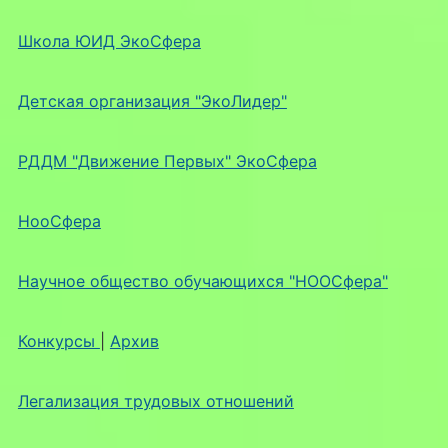
Школа ЮИД ЭкоСфера
Детская организация "ЭкоЛидер"
РДДМ "Движение Первых" ЭкоСфера
НооСфера
Научное общество обучающихся "НООСфера"
Конкурсы
|
Архив
Легализация трудовых отношений