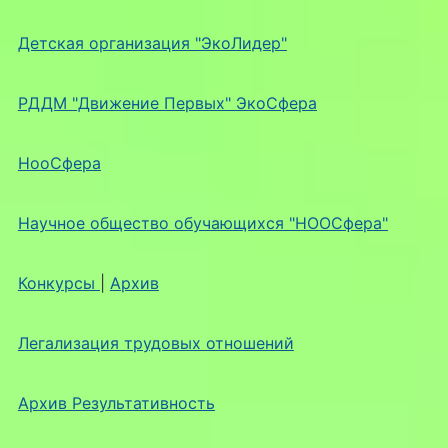
Детская организация "ЭкоЛидер"
РДДМ "Движение Первых" ЭкоСфера
НооСфера
Научное общество обучающихся "НООСфера"
Конкурсы
|
Архив
Легализация трудовых отношений
Архив Результативность