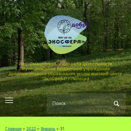
Информационная поддержка деятельности
Муниципальное бюджетное учреждение
дополнительного образования экологический центр
"ЭкоСфера" г.Липецка
Поиск
Переключить
по:
мобильное
меню
Главная
»
2022
»
Январь
»
31