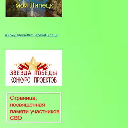
#ХочуЗдесьЖить
#МойЛипецк