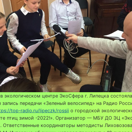
 в экологическом центре ЭкоСфера г. Липецка состоял
 запись передачи «Зеленый велосипед» на Радио Росси
tps://top-radio.ru/lipeczk/rossii
о городской экологическ
те птиц зимой -2022!». Организатор — МБУ ДО ЭЦ «Э
а. Ответственные координаторы методисты Лиховозова 