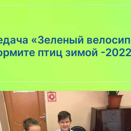
едача «Зеленый велоси
рмите птиц зимой -2022