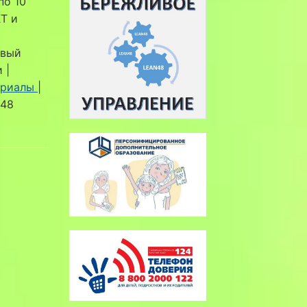
по 10
Т и
овый
 |
ериалы
|
а48