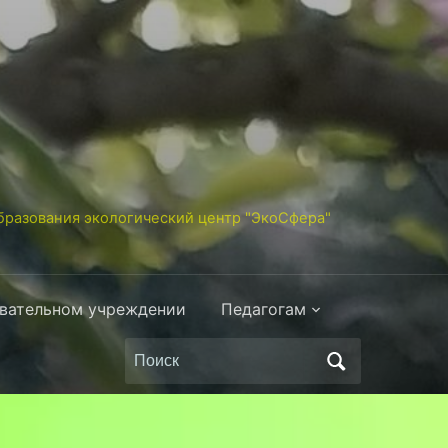
разования экологический центр "ЭкоСфера"
овательном учреждении
Педагогам
Поиск
по: