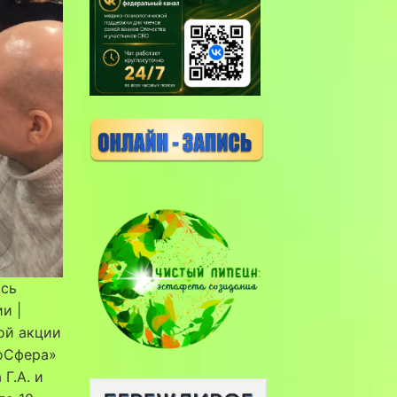
ась
и |
ой акции
коСфера»
Г.А. и