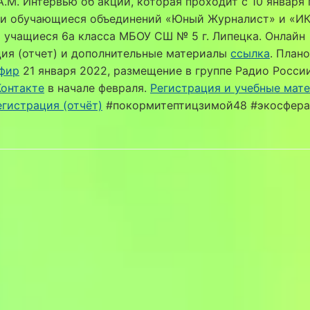
.М. Интервью об акции, которая проходит с 10 января 
ли обучающиеся объединений «Юный Журналист» и «ИК
 учащиеся 6а класса МБОУ СШ № 5 г. Липецка. Онлайн
ия (отчет) и дополнительные материалы
ссылка
. План
фир
21 января 2022, размещение в группе Радио России
Контакте
в начале февраля.
Регистрация и учебные мат
гистрация (отчёт)
#покормитептицзимой48 #экосфер