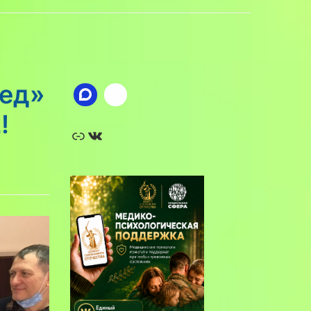
пед»
!
Ссылка
ВКонтакте