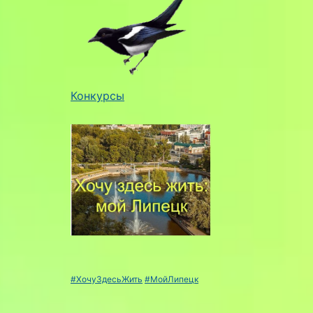
Конкурсы
#ХочуЗдесьЖить
#МойЛипецк