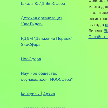
Федоров А
Школа ЮИД ЭкоСфера
марта да
экология»
Детская организация
регистрац
"ЭкоЛидер"
выход в
э
Липецк
В
Онлайн-ре
РДДМ "Движение Первых"
ЭкоСфера
НооСфера
Научное общество
обучающихся "НООСфера"
Конкурсы
|
Архив