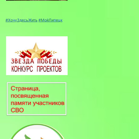
#ХочуЗдесьЖить
#МойЛипецк