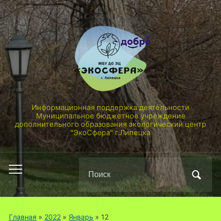
Информационная поддержка деятельности
Муниципальное бюджетное учреждение
дополнительного образования экологический центр
"ЭкоСфера" г.Липецка
Поиск
Переключить
по:
мобильное
меню
Главная
»
2022
»
Январь
»
12