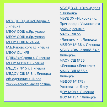
МБУ ДО ЭЦ «ЭкоСфера»
г. Липецка
МБУДОУ «Искорка» с.
МБУ ДО ЭЦ «ЭкоСфера» г.
Пригородка Усманского
Липецка
района
ссылка
МБОУ СОШ с.Ярлуково
МАОУ СШ 55
МБОУ СОШ с.Ярлуково
«Лингвист» г. Липецка
МБОУ СОШ N 24 им.
МБДОУ № 38 г. Липецка
М.Б.Раковского г.Липецка
МБОУ «Гимназия№ 64 г.
МБОУ СШ №5
Липецка»
РДШ/ЭкоСфера г. Липецка
МАОУ СШ №55
МБОУ №116 г. Липецка
г.Липецка «Лингвист»
МБДОУ №15 г. Липецка
МАОУ СШ №55 г.
МБДОУ СШ № 8 г. Липецка
Липецка
объединение «Школа
МБДОУ № 175 г.
технического мастерства»
Ростова-на-Дону
ДОУ №98 г. Липецка
ДОУ № 134 г.Липецка