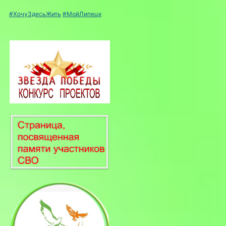
#ХочуЗдесьЖить
#МойЛипецк