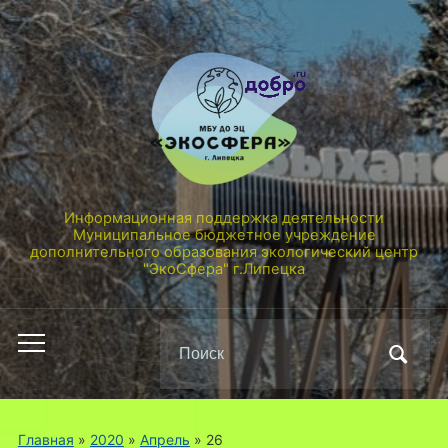
Информационная поддержка деятельности
Муниципальное бюджетное учреждение
дополнительного образования экологический центр
"ЭкоСфера" г.Липецка
Поиск
Переключить
по:
мобильное
меню
Главная
»
2020
»
Апрель
»
26