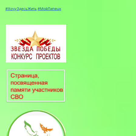
#ХочуЗдесьЖить
#МойЛипецк