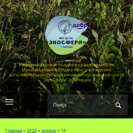
Информационная поддержка деятельности
Муниципальное бюджетное учреждение
дополнительного образования экологический центр
"ЭкоСфера" г.Липецка
Поиск
Переключить
по:
мобильное
меню
Главная
»
2020
»
Апрель
»
13