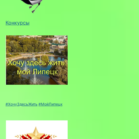
Конкурсы
#ХочуЗдесьЖить
#МойЛипецк