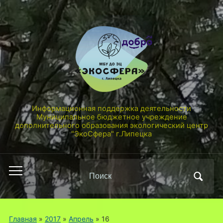
Информационная поддержка деятельности
Муниципальное бюджетное учреждение
дополнительного образования экологический центр
"ЭкоСфера" г.Липецка
Поиск
Переключить
по:
мобильное
меню
Главная
»
2017
»
Апрель
»
16