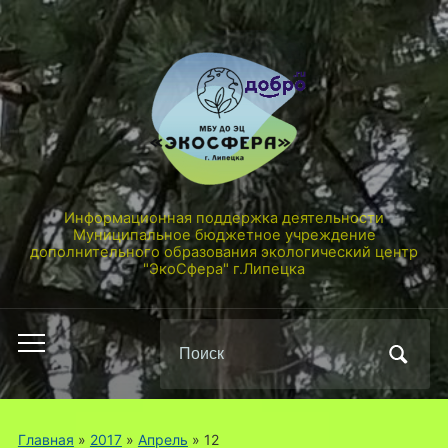
Информационная поддержка деятельности
Муниципальное бюджетное учреждение
дополнительного образования экологический центр
"ЭкоСфера" г.Липецка
Поиск
Переключить
по:
мобильное
меню
Главная
»
2017
»
Апрель
»
12