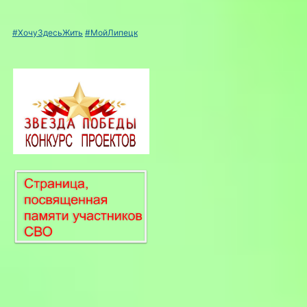
#ХочуЗдесьЖить
#МойЛипецк