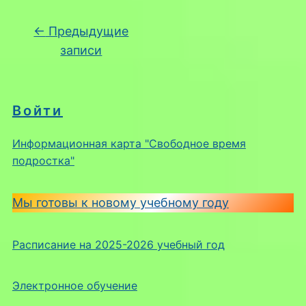
Навигация по записям
←
Предыдущие
записи
Войти
Информационная карта "Свободное время
подростка"
Мы готовы к новому учебному году
Расписание на 2025-2026 учебный год
Электронное обучение