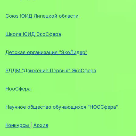
Союз ЮИД Липецкой области
Школа ЮИД ЭкоСфера
Детская организация "ЭкоЛидер"
РДДМ "Движение Первых" ЭкоСфера
НооСфера
Научное общество обучающихся "НООСфера"
Конкурсы
|
Архив