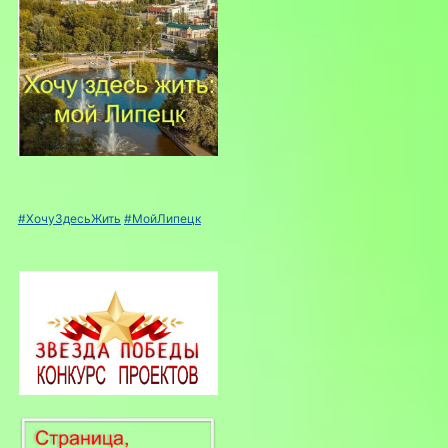
#ХочуЗдесьЖить
#МойЛипецк