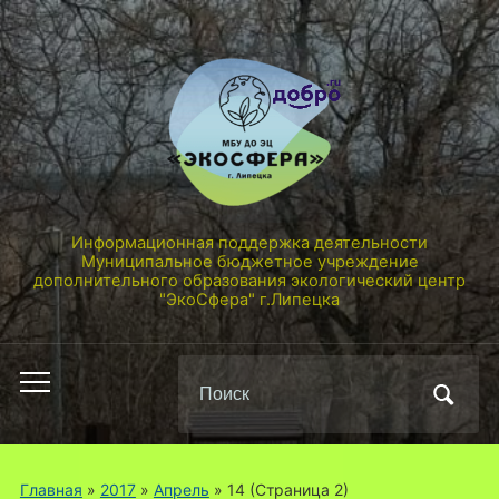
Информационная поддержка деятельности
Муниципальное бюджетное учреждение
дополнительного образования экологический центр
"ЭкоСфера" г.Липецка
Поиск
Переключить
по:
мобильное
меню
Главная
»
2017
»
Апрель
»
14
(Страница 2)