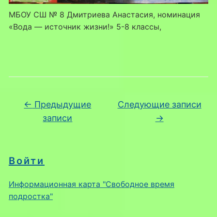
МБОУ СШ № 8 Дмитриева Анастасия, номинация
«Вода — источник жизни!» 5-8 классы,
Навигация по записям
←
Предыдущие
Следующие записи
записи
→
Войти
Информационная карта "Свободное время
подростка"