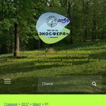
Информационная поддержка деятельности
Муниципальное бюджетное учреждение
дополнительного образования экологический центр
"ЭкоСфера" г.Липецка
Поиск
Переключить
по:
мобильное
меню
Главная
»
2017
»
Март
»
01