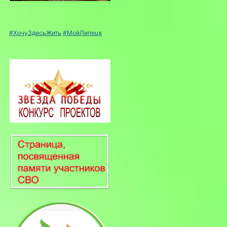
#ХочуЗдесьЖить
#МойЛипецк