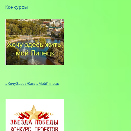
Конкурсы
#ХочуЗдесьЖить
#МойЛипецк