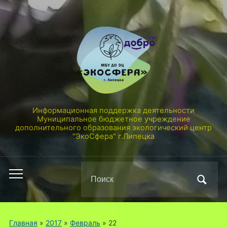
Информационная поддержка деятельности
Муниципальное бюджетное учреждение
дополнительного образования экологический центр
"ЭкоСфера" г.Липецка
Поиск
Переключить
по:
мобильное
меню
Главная
»
2017
»
Февраль
»
22