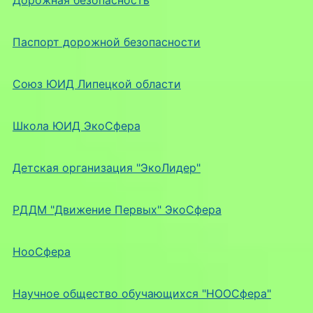
Паспорт дорожной безопасности
Союз ЮИД Липецкой области
Школа ЮИД ЭкоСфера
Детская организация "ЭкоЛидер"
РДДМ "Движение Первых" ЭкоСфера
НооСфера
Научное общество обучающихся "НООСфера"