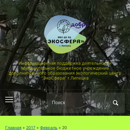
Информационная поддержка деятельности
Муниципальное бюджетное учреждение
дополнительного образования экологический центр
"ЭкоСфера" г.Липецка
Поиск
Переключить
по:
мобильное
меню
Главная
»
2017
»
Февраль
»
20