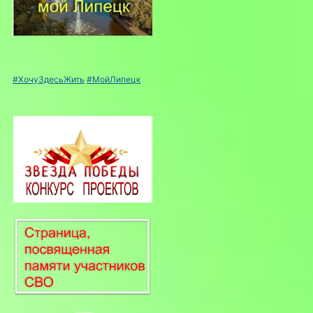
#ХочуЗдесьЖить
#МойЛипецк