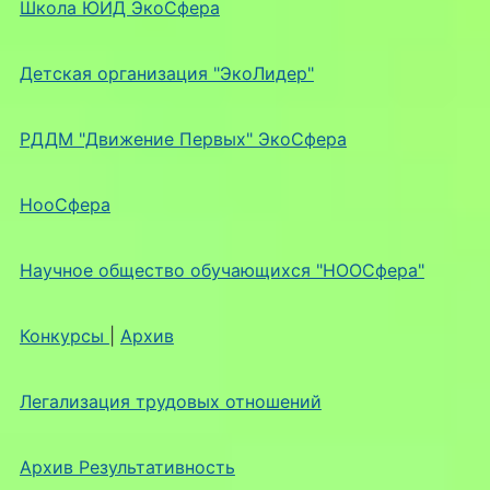
Школа ЮИД ЭкоСфера
Детская организация "ЭкоЛидер"
РДДМ "Движение Первых" ЭкоСфера
НооСфера
Научное общество обучающихся "НООСфера"
Конкурсы
|
Архив
Легализация трудовых отношений
Архив Результативность