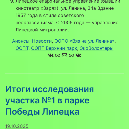
Липецкое епархиальное управление (бывший
кинотеатр «Заря»), ул. Ленина, 34а Здание
1957 года в стиле советского
неоклассицизма. С 2006 года — управление
Липецкой митрополии.
Анонсы
, 
Новости
, 
ООПО «Вяз на ул. Ленина»
, 
ООПТ
, 
ООПТ Верхний парк
, 
ЭкоВолонтеры
ВКонтакте
Ссылка
Почта
Ссылка
ВКонтакте
Итоги исследования
участка №1 в парке
Победы Липецка
19.10.2025