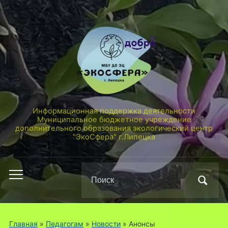
Информационная поддержка деятельности
Муниципальное бюджетное учреждение
дополнительного образования экологический центр
"ЭкоСфера" г.Липецка
Поиск
Переключить
по:
мобильное
меню
Главная
»
Педагогам
»
Новости
» Анонсы