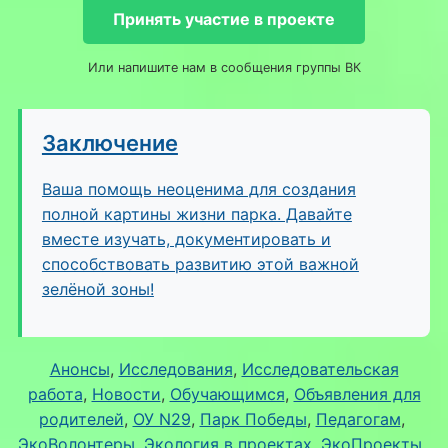
Принять участие в проекте
Или напишите нам в сообщения группы ВК
Заключение
Ваша помощь неоценима для создания
полной картины жизни парка. Давайте
вместе изучать, документировать и
способствовать развитию этой важной
зелёной зоны!
Анонсы
, 
Исследования
, 
Исследовательская
работа
, 
Новости
, 
Обучающимся
, 
Объявления для
родителей
, 
ОУ N29
, 
Парк Победы
, 
Педагогам
, 
ЭкоВолонтеры
, 
Экология в проектах
, 
ЭкоПроекты
, 