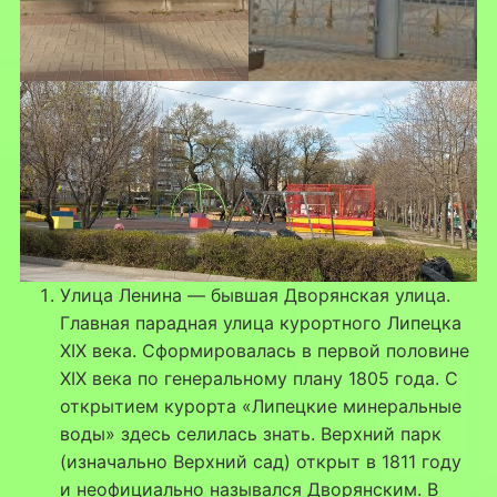
Улица Ленина — бывшая Дворянская улица.
Главная парадная улица курортного Липецка
XIX века. Сформировалась в первой половине
XIX века по генеральному плану 1805 года. С
открытием курорта «Липецкие минеральные
воды» здесь селилась знать. Верхний парк
(изначально Верхний сад) открыт в 1811 году
и неофициально назывался Дворянским. В