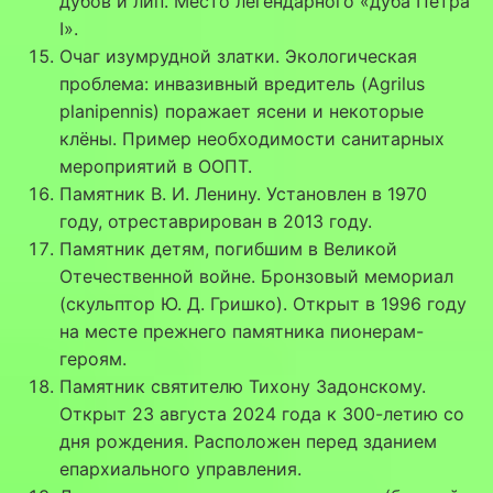
дубов и лип. Место легендарного «дуба Петра
I».
Очаг изумрудной златки. Экологическая
проблема: инвазивный вредитель (Agrilus
planipennis) поражает ясени и некоторые
клёны. Пример необходимости санитарных
мероприятий в ООПТ.
Памятник В. И. Ленину. Установлен в 1970
году, отреставрирован в 2013 году.
Памятник детям, погибшим в Великой
Отечественной войне. Бронзовый мемориал
(скульптор Ю. Д. Гришко). Открыт в 1996 году
на месте прежнего памятника пионерам-
героям.
Памятник святителю Тихону Задонскому.
Открыт 23 августа 2024 года к 300-летию со
дня рождения. Расположен перед зданием
епархиального управления.