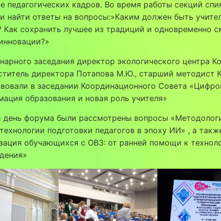
е педагогических кадров. Во время работы секций сп
и найти ответы на вопросы:»Каким должен быть учите
 Как сохранить лучшее из традиций и одновременно с
 инновации?»
енарного заседания директор экологического центра К
еститель директора Потапова М.Ю., старший методист 
твовали в заседании Координационного Совета «Цифро
ация образования и новая роль учителя»
ой день форума были рассмотрены вопросы «Методолог
технологии подготовки педагогов в эпоху ИИ» , а такж
зация обучающихся с ОВЗ: от ранней помощи к технол
дения»