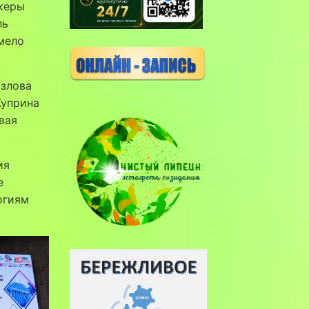
икеры
ль
мело
озлова
Куприна
вая
ия
е
огиям