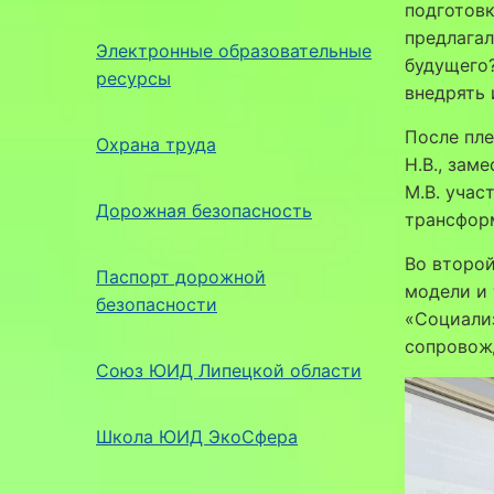
подготовк
предлагал
Электронные образовательные
будущего?
ресурсы
внедрять
⁣После пл
Охрана труда
Н.В., зам
М.В. учас
Дорожная безопасность
трансформ
⁣Во втор
Паспорт дорожной
модели и 
безопасности
«Социали
сопровож
Союз ЮИД Липецкой области
Школа ЮИД ЭкоСфера