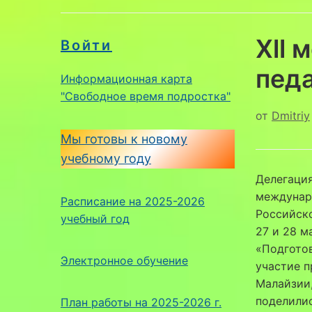
Xll
Войти
пед
Информационная карта
"Свободное время подростка"
от
Dmitriy
Мы готовы к новому
учебному году
Делегация
междунар
Расписание на 2025-2026
Российско
учебный год
27 и 28 м
«Подготов
Электронное обучение
участие п
Малайзии,
поделилис
План работы на 2025-2026 г.