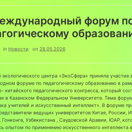
 международный форум п
агогическому образован
in
Новости
on
28.05.2026
 экологического центра «ЭкоСфера» приняла участие в
одном форуме по педагогическому образованию в рам
- китайского педагогического конгресса, который сос
ая в Казанском Федеральном Университете. Тема фору
ка учителей и искусственный интеллект». В форуме п
редставители ведущих университетов Китая, России, И
 Гонконга, Узбекистана , Саудовской Аравии, ЮАР, ко
ь опытом по применению искусственного интеллекта 