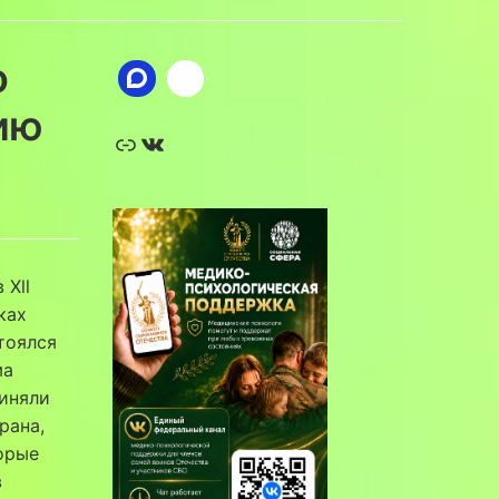
о
ию
Ссылка
ВКонтакте
 Xll
ках
тоялся
ма
риняли
рана,
торые
в