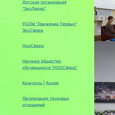
Детская организация
"ЭкоЛидер"
РДДМ "Движение Первых"
ЭкоСфера
НооСфера
Научное общество
обучающихся "НООСфера"
Конкурсы
|
Архив
Легализация трудовых
отношений