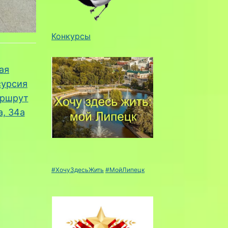
Конкурсы
ая
сурсия
аршрут
а, 34а
#ХочуЗдесьЖить
#МойЛипецк