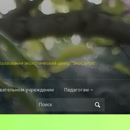
разования экологический центр "ЭкоСфера"
овательном учреждении
Педагогам
Поиск
по: