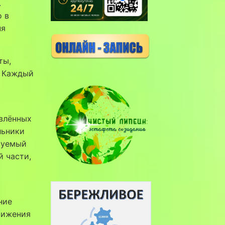
.
о в
ня
ты,
. Каждый
влённых
льники
руемый
й части,
ние
вижения