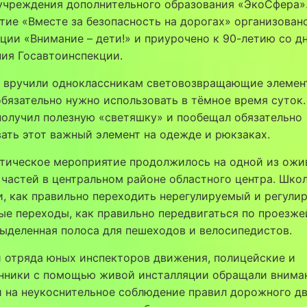
учреждения дополнительного образования «ЭкоСфера»
ие «Вместе за безопасность на дорогах» организован
ции «Внимание – дети!» и приурочено к 90-летию со д
ия Госавтоинспекции.
 вручили одноклассникам световозвращающие элемен
бязательно нужно использовать в тёмное время суток
олучил полезную «светяшку» и пообещал обязательно
ать этот важный элемент на одежде и рюкзаках.
ктическое мероприятие продолжилось на одной из ожи
частей в центральном районе областного центра. Шко
, как правильно переходить нерегулируемый и регули
е переходы, как правильно передвигаться по проезже
выделенная полоса для пешеходов и велосипедистов.
и отряда юных инспекторов движения, полицейские и
нники с помощью живой инсталляции обращали внима
й на неукоснительное соблюдение правил дорожного д