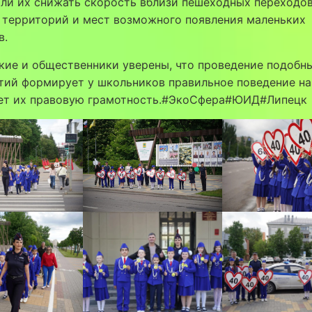
ли их снижать скорость вблизи пешеходных переходов
 территорий и мест возможного появления маленьких
в.
кие и общественники уверены, что проведение подобн
тий формирует у школьников правильное поведение на
ет их правовую грамотность.#ЭкоСфера#ЮИД#Липецк