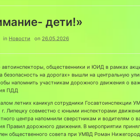
имание- дети!»
in
Новости
on
26.05.2026
е автоинспекторы, общественники и ЮИД в рамках акц
а безопасность на дорогах» вышли на центральную ули
чтобы напомнить участникам дорожного движения о ва
ия ПДД
чалом летних каникул сотрудники Госавтоинспекции У
о г. Липецку совместно с юными инспекторами движен
тного центра напомнили сверстникам и водителям о 
ия Правил дорожного движения. В мероприятии приня
член общественного совета при УМВД Роман Нижегород