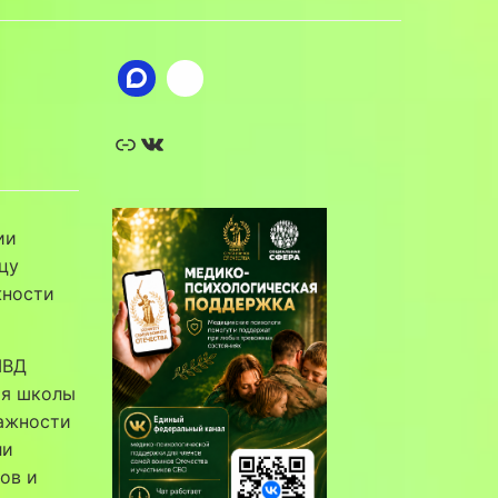
Ссылка
ВКонтакте
ии
цу
жности
МВД
ия школы
важности
ли
ов и