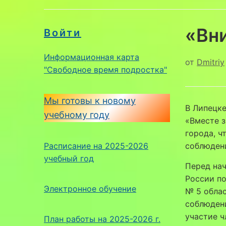
«Вн
Войти
Информационная карта
от
Dmitriy
"Свободное время подростка"
Мы готовы к новому
В Липецк
учебному году
«Вместе з
города, 
Расписание на 2025-2026
соблюден
учебный год
⁣Перед на
России п
Электронное обучение
№ 5 облас
соблюден
участие 
План работы на 2025-2026 г.