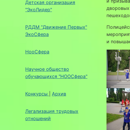
и призыва
Детская организация
дворовых
"ЭкоЛидер"
пешеходо
РДДМ "Движение Первых"
⁣Полицейс
ЭкоСфера
мероприя
и повыша
НооСфера
Научное общество
обучающихся "НООСфера"
Конкурсы
|
Архив
Легализация трудовых
отношений