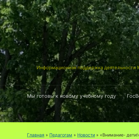
Информационная поддержка деятельности М
Мы готовы к новому учебному году
ГосВ
Главная
»
Педагогам
»
Новости
»
«Внимание- дети!