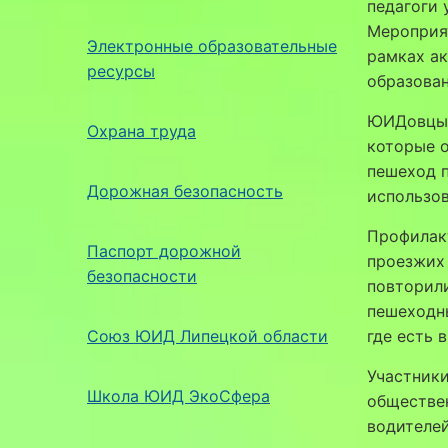
педагоги 
Мероприят
Электронные образовательные
рамках ак
ресурсы
образован
⁣ЮИДовцы
Охрана труда
которые о
пешеход п
Дорожная безопасность
использов
⁣Профила
Паспорт дорожной
проезжих 
безопасности
повторили
пешеходны
Союз ЮИД Липецкой области
где есть 
⁣Участник
Школа ЮИД ЭкоСфера
обществе
водителе