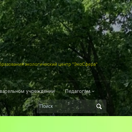
разования экологический центр "ЭкоСфера"
овательном учреждении
Педагогам
Поиск
по: