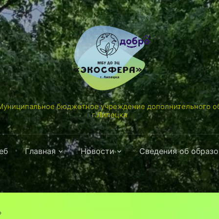
униципальное бюджетное учреждение дополнительного об
г.Липецка
еб
Главная
Новости
Сведения об образ
»