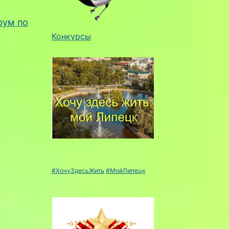
рум по
у
Конкурсы
#ХочуЗдесьЖить
#МойЛипецк