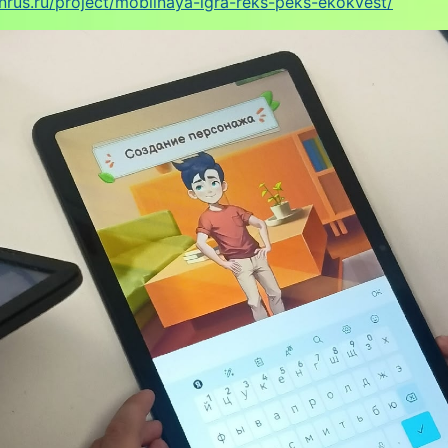
nrus.ru/project/mobilnaya-igra-reks-peks-ekokvest/