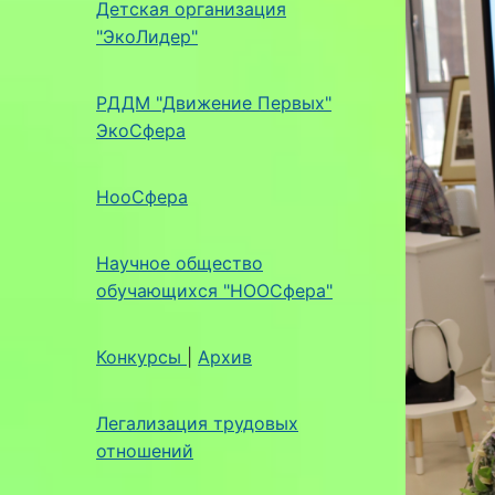
Детская организация
"ЭкоЛидер"
РДДМ "Движение Первых"
ЭкоСфера
НооСфера
Научное общество
обучающихся "НООСфера"
Конкурсы
|
Архив
Легализация трудовых
отношений