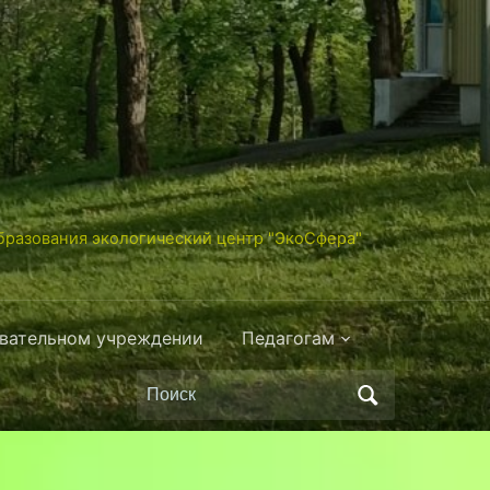
разования экологический центр "ЭкоСфера"
овательном учреждении
Педагогам
Поиск
по: