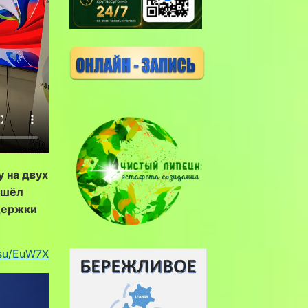
 на двух
ошёл
держки
.su/EuW7X