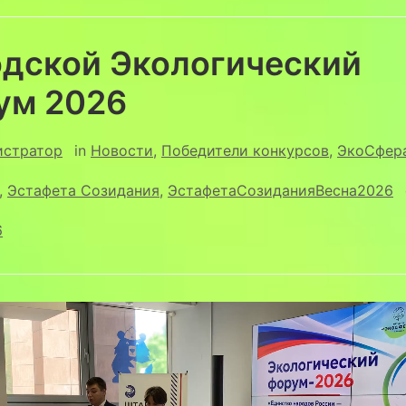
одской Экологический
ум 2026
истратор
in
Новости
,
Победители конкурсов
,
ЭкоСфер
,
Эстафета Созидания
,
ЭстафетаСозиданияВесна2026
6