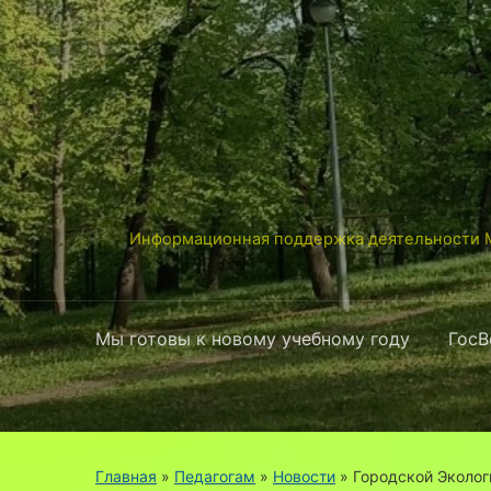
Информационная поддержка деятельности М
Мы готовы к новому учебному году
ГосВ
Главная
»
Педагогам
»
Новости
»
Городской Эколо