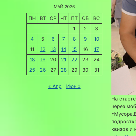
МАЙ 2026
ПН
ВТ
СР
ЧТ
ПТ
СБ
ВС
1
2
3
4
5
6
7
8
9
10
11
12
13
14
15
16
17
18
19
20
21
22
23
24
25
26
27
28
29
30
31
« Апр
Июн »
На старте
через моб
«Мусора.Б
подростко
квизов и 