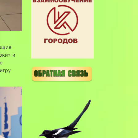
ующие
оки» и
е
 игру