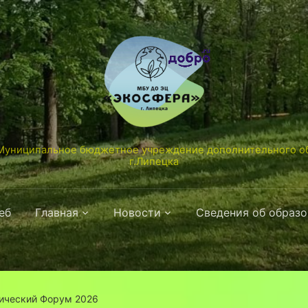
униципальное бюджетное учреждение дополнительного об
г.Липецка
еб
Главная
Новости
Сведения об образ
гический Форум 2026