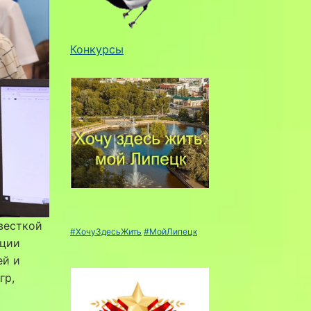
Конкурсы
весткой
#ХочуЗдесьЖить
#МойЛипецк
ации
ей и
гр,