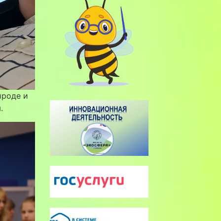
ироде и
.