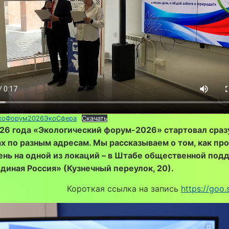
коФорум2026ЭкоСфера
Скачать
26 года «Экологический форум-2026» стартовал сразу
х по разным адресам. Мы рассказываем о том, как пр
ень на одной из локаций – в Штабе общественной под
диная Россия» (Кузнечный переулок, 20).
Короткая ссылка на запись
https://goo