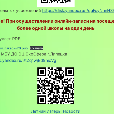
тельных учреждений
https://disk.yandex.ru/i/quFcyNhnH3
е! При осуществлении онлайн-записи на посеще
более одной школы на один день
уклет PDF
ий лагерь-26.pub
Скачать
в МБУ ДО ЭЦ ЭкоСфера г.Липецка
sk.yandex.ru/i/tZq1wjEd9njoVg
Летний лагерь
, 
Новости