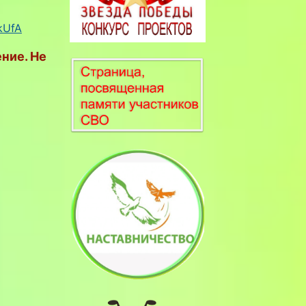
kUfA
ние. Не