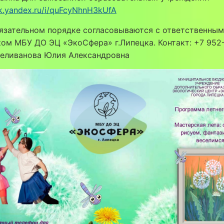
sk.yandex.ru/i/quFcyNhnH3kUfA
язательном порядке согласовываются с ответственным
ом МБУ ДО ЭЦ «ЭкоСфера» г.Липецка. Контакт: +7 952
Селиванова Юлия Александровна