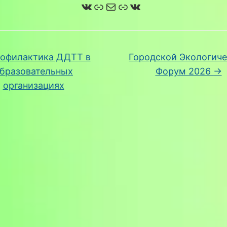
ВКонтакте
Ссылка
Почта
Ссылка
ВКонтакте
офилактика ДДТТ в
Городской Экологич
бразовательных
Форум 2026
→
организациях