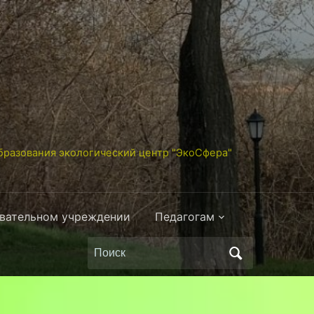
разования экологический центр "ЭкоСфера"
овательном учреждении
Педагогам
Поиск
по: