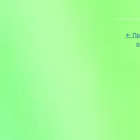
←
Пр
о