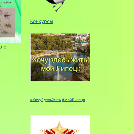
Конкурсы
ю с
#ХочуЗдесьЖить
#МойЛипецк