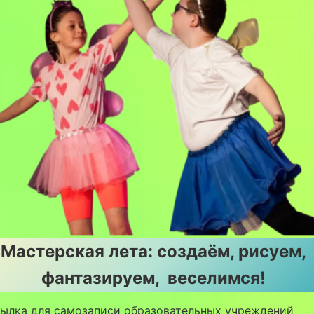
Мастерская лета: создаём, рисуем,
фантазируем, веселимся!
сылка для самозаписи образовательных учреждений