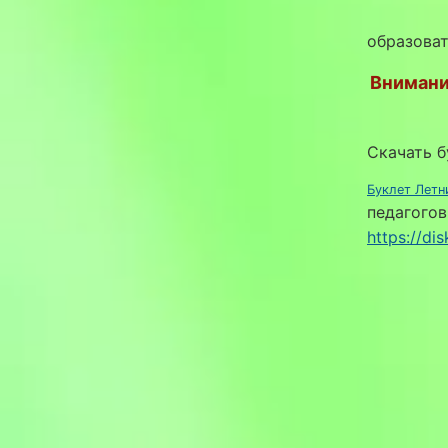
образова
Внимани
Скачать б
Буклет Летн
педагого
https://di