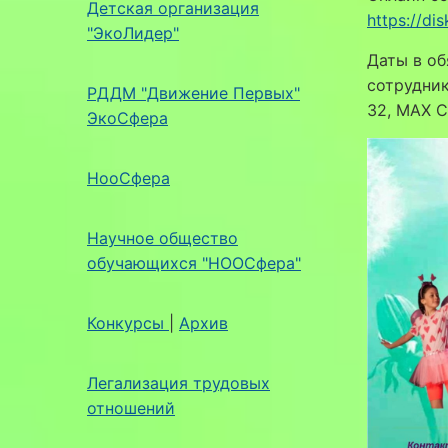
Детская организация
https://di
"ЭкоЛидер"
Даты в об
сотрудник
РДДМ "Движение Первых"
32, MAX 
ЭкоСфера
НооСфера
Научное общество
обучающихся "НООСфера"
Конкурсы
|
Архив
Легализация трудовых
отношений