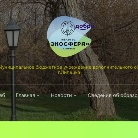
униципальное бюджетное учреждение дополнительного об
г.Липецка
еб
Главная
Новости
Сведения об образ