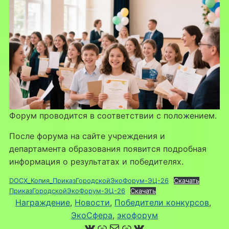
Форум проводится в соответствии с положением.
После форума на сайте учреждения и
департамента образования появится подробная
информация о результатах и победителях.
DOCX_Копия_ПриказГородскойЭкоФорум-ЭЦ-26
Скачать
ПриказГородскойЭкоФорум-ЭЦ-26
Скачать
Награждение
, 
Новости
, 
Победители конкурсов
, 
ЭкоСфера
, 
экофорум
ВКонтакте
Ссылка
Почта
Ссылка
ВКонтакте