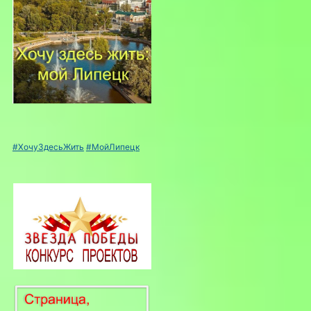
#ХочуЗдесьЖить
#МойЛипецк