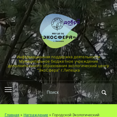
Информационная поддержка деятельности
Муниципальное бюджетное учреждение
дополнительного образования экологический центр
"ЭкоСфера" г.Липецка
Поиск
Переключить
по:
мобильное
меню
Главная
»
Награждение
»
Городской Экологический