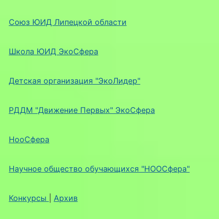
Союз ЮИД Липецкой области
Школа ЮИД ЭкоСфера
Детская организация "ЭкоЛидер"
РДДМ "Движение Первых" ЭкоСфера
НооСфера
Научное общество обучающихся "НООСфера"
Конкурсы
|
Архив