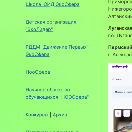
Приморски
Школа ЮИД ЭкоСфера
Нижегород
Алтайский
Детская организация
Луганска
"ЭкоЛидер"
г.о. Луга
РДДМ "Движение Первых"
Пермский
ЭкоСфера
г. Алекса
НооСфера
Научное общество
обучающихся "НООСфера"
Конкурсы
|
Архив