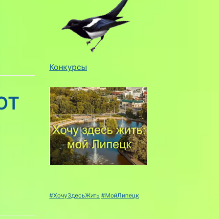
Конкурсы
ОТ
#ХочуЗдесьЖить
#МойЛипецк