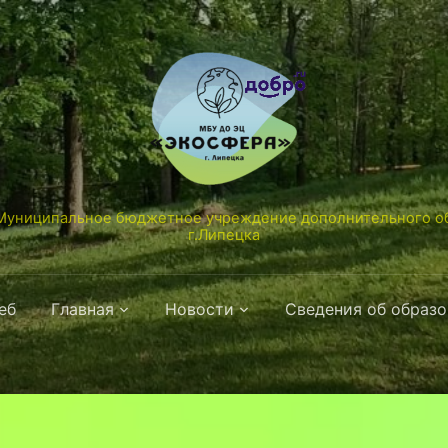
униципальное бюджетное учреждение дополнительного об
г.Липецка
еб
Главная
Новости
Сведения об образ