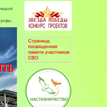
пецкой
трофы.