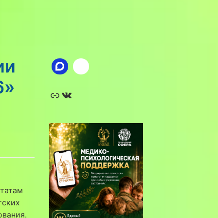
ии
6»
Ссылка
ВКонтакте
ьтатам
тских
ования.