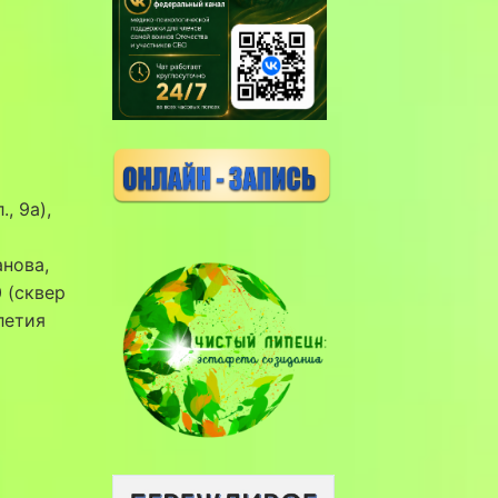
, 9а),
анова,
0 (сквер
 летия