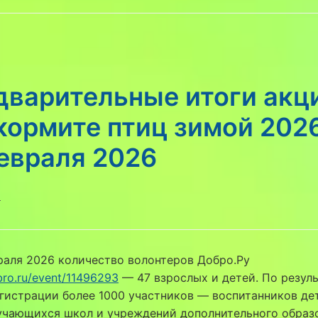
дварительные итоги акц
кормите птиц зимой 202
евраля 2026
6
раля 2026 количество волонтеров Добро.Ру
bro.ru/event/11496293
— 47 взрослых и детей. По резул
гистрации более 1000 участников — воспитанников де
учающихся школ и учреждений дополнительного образ