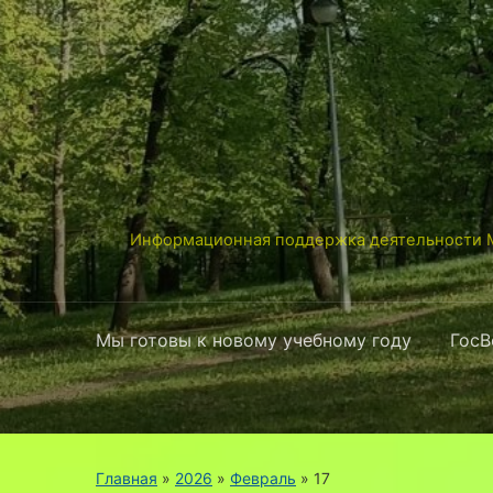
Информационная поддержка деятельности М
Мы готовы к новому учебному году
ГосВ
Главная
»
2026
»
Февраль
»
17