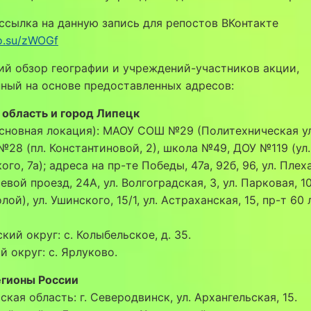
ссылка на данную запись для репостов ВКонтакте
oo.su/zWOGf
ий обзор географии и учреждений-участников акции,
ный на основе предоставленных адресов:
 область и город Липецк
сновная локация): МАОУ СОШ №29 (Политехническая ул.
8 (пл. Константиновой, 2), школа №49, ДОУ №119 (ул.
го, 7а); адреса на пр-те Победы, 47а, 92б, 96, ул. Плех
оевой проезд, 24А, ул. Волгоградская, 3, ул. Парковая, 1
ой), ул. Ушинского, 15/1, ул. Астраханская, 15, пр-т 60
кий округ: с. Колыбельское, д. 35.
й округ: с. Ярлуково.
егионы России
ская область: г. Северодвинск, ул. Архангельская, 15.