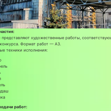
частия:
и представляют художественные работы, соответству
конкурса. Формат работ — А3.
ые техники исполнения:
о
рель
ь
л
ель
ндаш
ика
подачи работ: