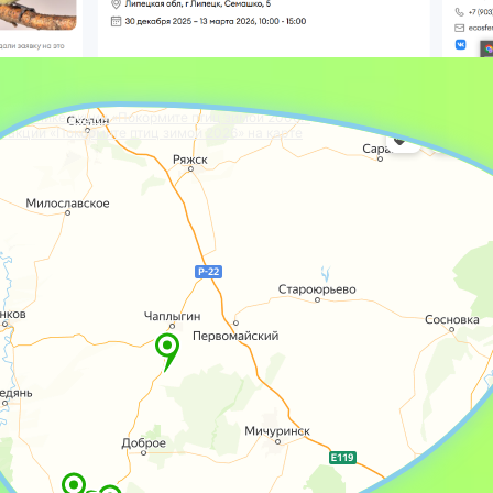
 участнике акции «Покормите птиц зимой 2006!»
и акции «Покормите птиц зимой 2026» на карте