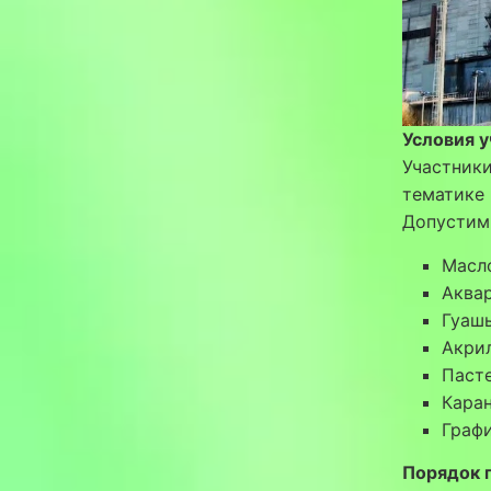
Условия у
Участник
тематике 
Допустим
Масл
Аква
Гуаш
Акри
Паст
Кара
Граф
Порядок 