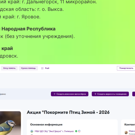
й край: г. Дальнегорск, 11 микрорайон.
ская область: г. о. Выкса.
 край: г. Яровое.
я Народная Республика
нск (без уточнения учреждения).
 край
ндровск.