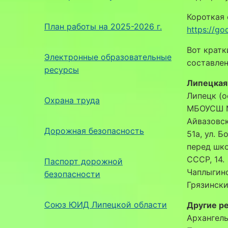
Короткая 
План работы на 2025-2026 г.
https://g
Вот кратк
Электронные образовательные
составлен
ресурсы
Липецкая
Липецк (о
Охрана труда
МБОУСШ №2
Айвазовско
Дорожная безопасность
51а, ул. Б
перед школ
СССР, 14.
Паспорт дорожной
Чаплыгинс
безопасности
Грязински
Союз ЮИД Липецкой области
Другие р
Архангель