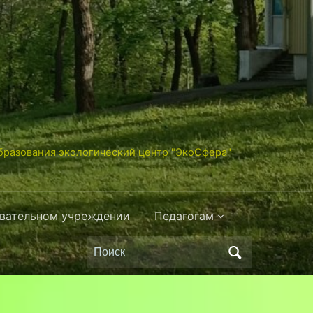
разования экологический центр "ЭкоСфера"
овательном учреждении
Педагогам
Поиск
по: