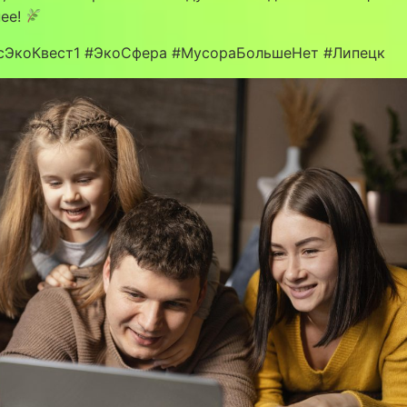
нее!
сЭкоКвест1 #ЭкоСфера #МусораБольшеНет #Липецк