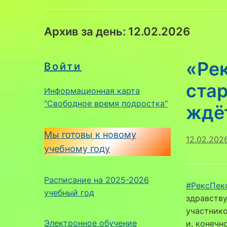
Архив за день:
12.02.2026
«Ре
Войти
стар
Информационная карта
"Свободное время подростка"
ждёт
Мы готовы к новому
12.02.202
учебному году
Расписание на 2025-2026
#РексПек
учебный год
здравству
участнико
Электронное обучение
и, конечн