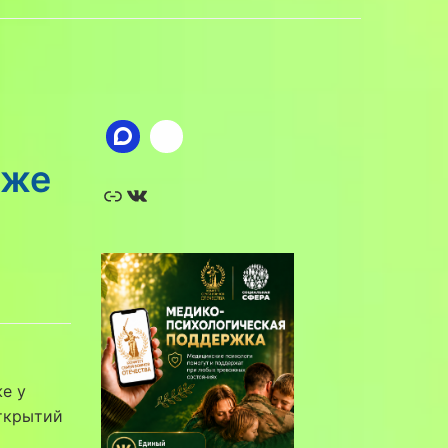
уже
Ссылка
ВКонтакте
е у
открытий