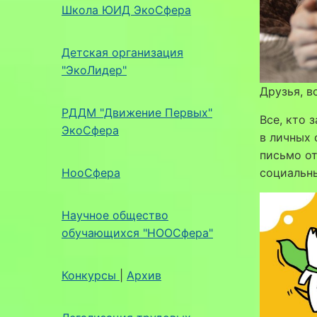
Школа ЮИД ЭкоСфера
Детская организация
"ЭкоЛидер"
Друзья, в
РДДМ "Движение Первых"
Все, кто 
ЭкоСфера
в личных
письмо от
НооСфера
социальн
Научное общество
обучающихся "НООСфера"
Конкурсы
|
Архив