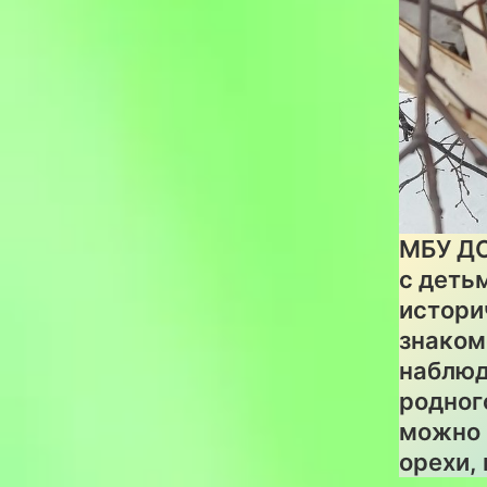
МБУ ДО
с деть
истори
знаком
наблюд
родног
можно 
орехи,