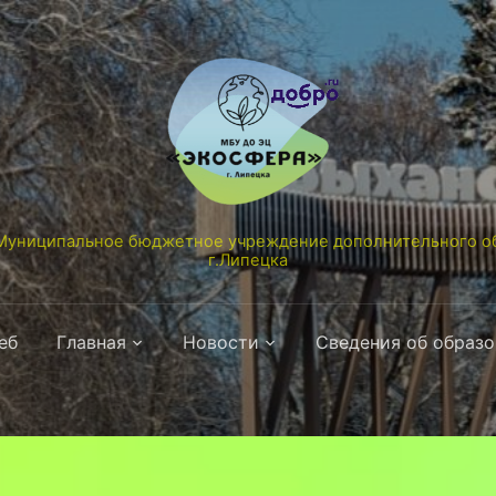
униципальное бюджетное учреждение дополнительного об
г.Липецка
еб
Главная
Новости
Сведения об образ