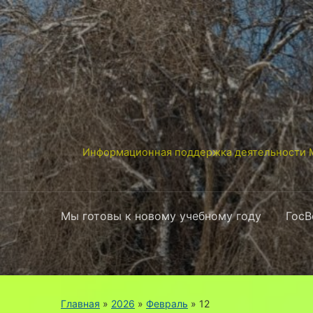
Информационная поддержка деятельности М
Мы готовы к новому учебному году
ГосВ
Главная
»
2026
»
Февраль
»
12