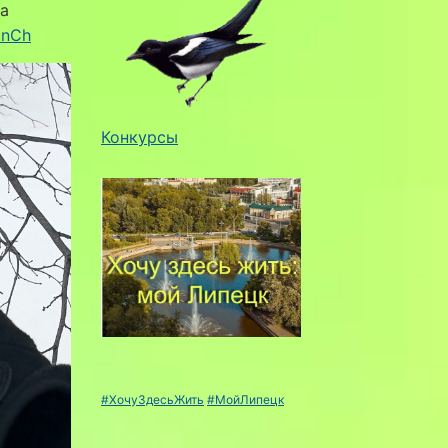
на
inCh
Конкурсы
#ХочуЗдесьЖить
#МойЛипецк