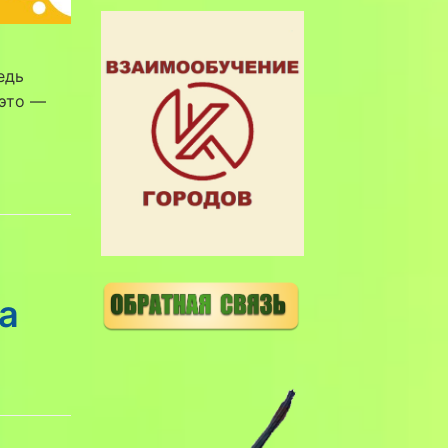
едь
 это —
а