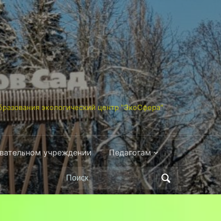
разования экологический центр "ЭкоСфера"
овательном учреждении
Педагогам
Поиск
по: