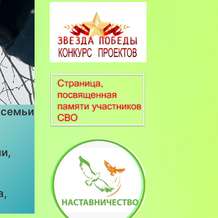
 семьи
и,
а,