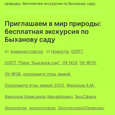
природы: бесплатная экскурсия по Быханову саду
Приглашаем в мир природы:
бесплатная экскурсия по
Быханову саду
от
Администратор
in
Новости
,
ООПТ
,
ООПТ "Парк "Быханов сад"
,
ОУ N29
,
ОУ №29
,
ОУ №38
,
покормите птиц зимой
,
Покормите птиц зимой 2025
,
Федоров А.М.
,
Федоров Александр Михайлович
,
ЭкоСфера
,
Экскурсии
,
экскурсовод
,
ЭкскурсоводПрироды
,