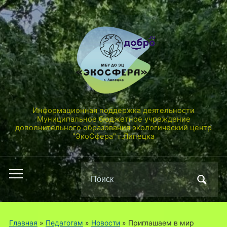
Информационная поддержка деятельности
Муниципальное бюджетное учреждение
дополнительного образования экологический центр
"ЭкоСфера" г.Липецка
Поиск
Переключить
по:
мобильное
меню
Главная
»
Педагогам
»
Новости
»
Приглашаем в мир