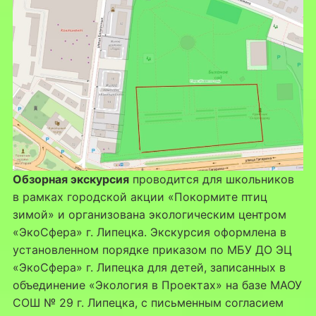
природы:
бесплатная
экскурсия
по
Быханову
саду
Обзорная экскурсия
проводится для школьников
в рамках городской акции «Покормите птиц
зимой» и организована экологическим центром
«ЭкоСфера» г. Липецка. Экскурсия оформлена в
установленном порядке приказом по МБУ ДО ЭЦ
«ЭкоСфера» г. Липецка для детей, записанных в
объединение «Экология в Проектах» на базе МАОУ
СОШ № 29 г. Липецка, с письменным согласием