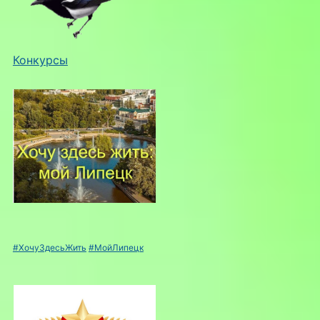
Конкурсы
#ХочуЗдесьЖить
#МойЛипецк