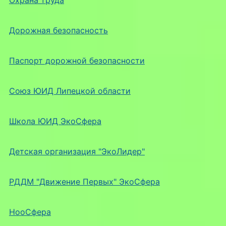
Охрана труда
Дорожная безопасность
Паспорт дорожной безопасности
Союз ЮИД Липецкой области
Школа ЮИД ЭкоСфера
Детская организация "ЭкоЛидер"
РДДМ "Движение Первых" ЭкоСфера
НооСфера