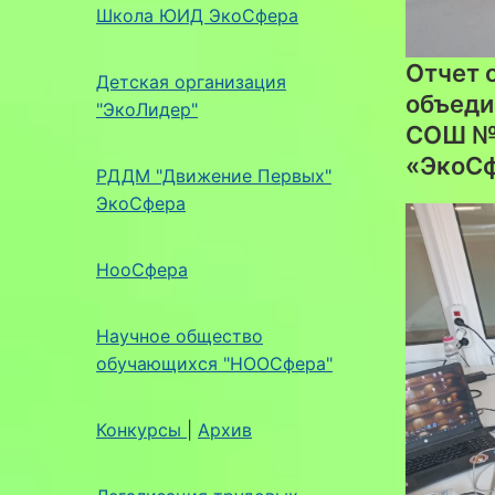
Школа ЮИД ЭкоСфера
Отчет 
Детская организация
объеди
"ЭкоЛидер"
СОШ № 
«ЭкоСф
РДДМ "Движение Первых"
ЭкоСфера
НооСфера
Научное общество
обучающихся "НООСфера"
Конкурсы
|
Архив