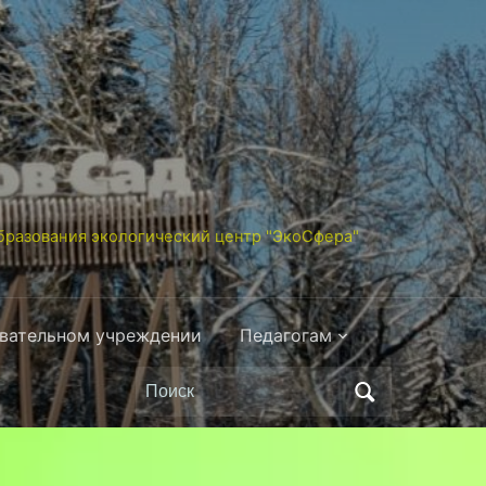
разования экологический центр "ЭкоСфера"
овательном учреждении
Педагогам
Поиск
по: