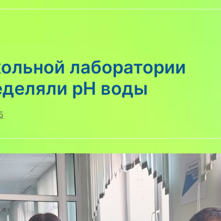
кольной лаборатории
еделяли pH воды
5