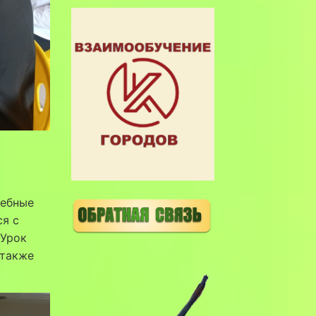
чебные
ся с
 Урок
 также