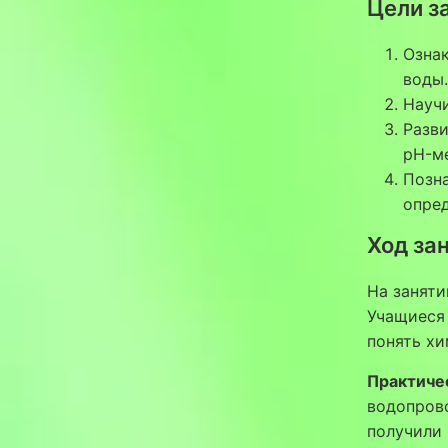
Цели з
Ознак
воды.
Науч
Разви
pH-ме
Позн
опред
Ход за
На заняти
Учащиеся 
понять хи
Практичес
водопров
получили 