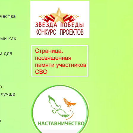
ачества
ими как
м для
а.
 лучше
я