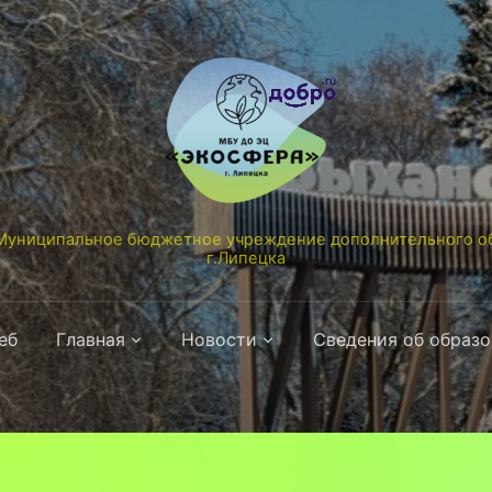
униципальное бюджетное учреждение дополнительного об
г.Липецка
еб
Главная
Новости
Сведения об образ