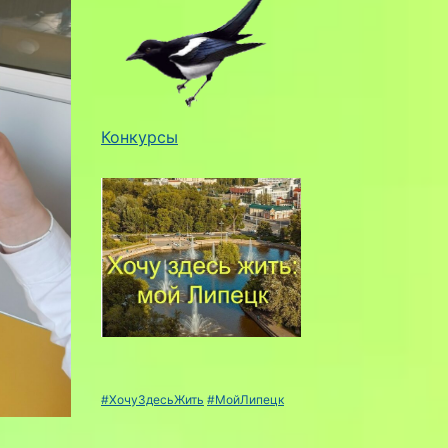
Конкурсы
#ХочуЗдесьЖить
#МойЛипецк