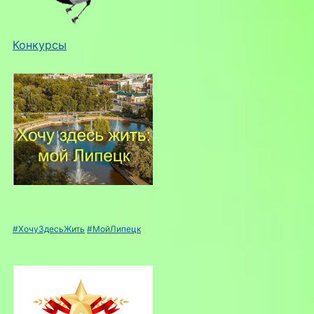
Конкурсы
#ХочуЗдесьЖить
#МойЛипецк