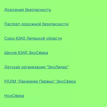
Дорожная безопасность
Паспорт дорожной безопасности
Союз ЮИД Липецкой области
Школа ЮИД ЭкоСфера
Детская организация "ЭкоЛидер"
РДДМ "Движение Первых" ЭкоСфера
НооСфера