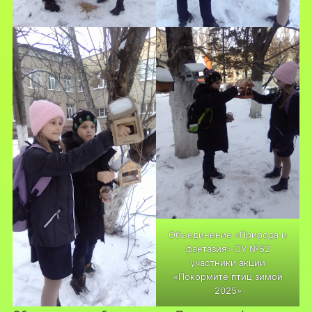
Объединение «Природа и
фантазия» ОУ №52
участники акции
«Покормите птиц зимой
2025»