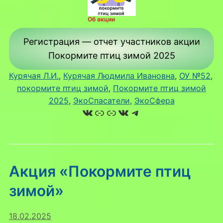
Об акции
Регистрация — отчет участников акции
Покормите птиц зимой 2025
Курячая Л.И.
, 
Курячая Людмила Ивановна
, 
ОУ №52
, 
покормите птиц зимой
, 
Покормите птиц зимой
2025
, 
ЭкоСпасатели
, 
ЭкоСфера
ВКонтакте
Ссылка
Ссылка
ВКонтакте
Telegram
Акция «Покормите птиц
зимой»
18.02.2025