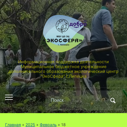
Информационная поддержка деятельности
Муниципальное бюджетное учреждение
дополнительного образования экологический центр
"ЭкоСфера" г.Липецка
Поиск
Переключить
по:
мобильное
меню
Главная
»
2025
»
Февраль
»
18