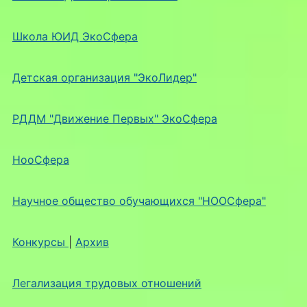
Школа ЮИД ЭкоСфера
Детская организация "ЭкоЛидер"
РДДМ "Движение Первых" ЭкоСфера
НооСфера
Научное общество обучающихся "НООСфера"
Конкурсы
|
Архив
Легализация трудовых отношений