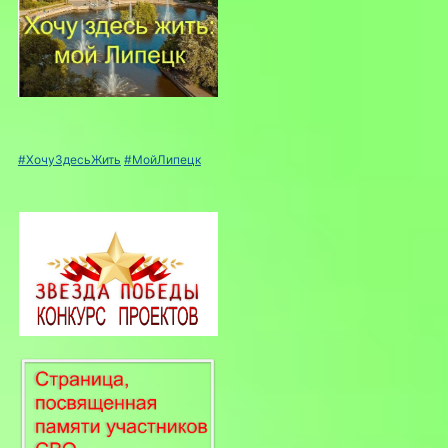
#ХочуЗдесьЖить
#МойЛипецк