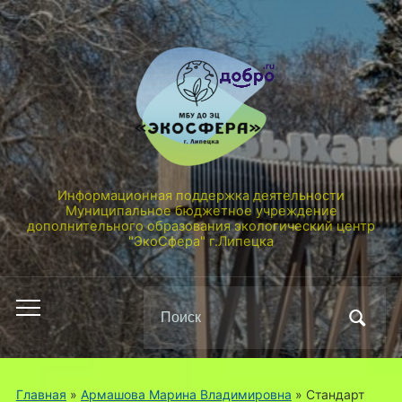
Информационная поддержка деятельности
Муниципальное бюджетное учреждение
дополнительного образования экологический центр
"ЭкоСфера" г.Липецка
Поиск
Переключить
по:
мобильное
меню
Главная
»
Армашова Марина Владимировна
»
Стандарт