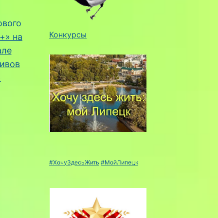
ового
Конкурсы
+» на
але
тивов
→
#ХочуЗдесьЖить
#МойЛипецк