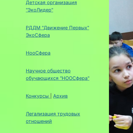
Детская организация
"ЭкоЛидер"
РДДМ "Движение Первых"
ЭкоСфера
НооСфера
Научное общество
обучающихся "НООСфера"
Конкурсы
|
Архив
Легализация трудовых
отношений