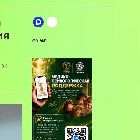
а
ия
Ссылка
ВКонтакте
on