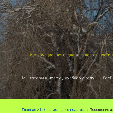
Информационная поддержка деятельности М
Мы готовы к новому учебному году
ГосВ
Главная
»
Школа молодого педагога
»
Посещение за