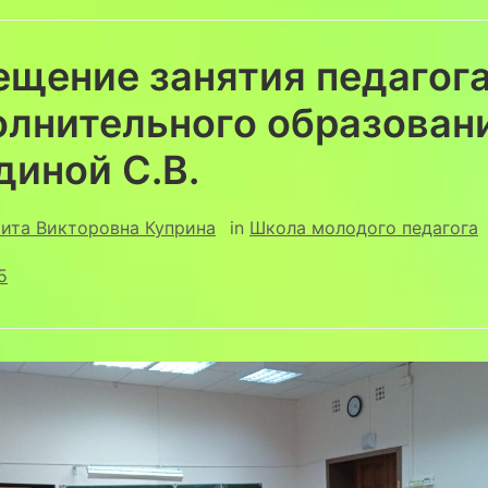
ещение занятия педагог
олнительного образован
диной С.В.
ита Викторовна Куприна
in
Школа молодого педагога
5