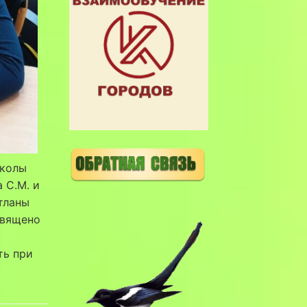
Школы
а С.М. и
тланы
священо
ть при