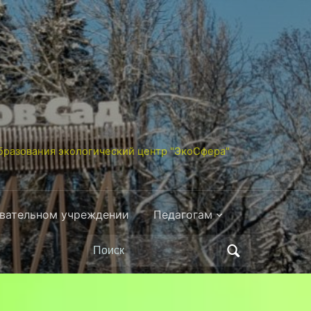
разования экологический центр "ЭкоСфера"
овательном учреждении
Педагогам
Поиск
по: