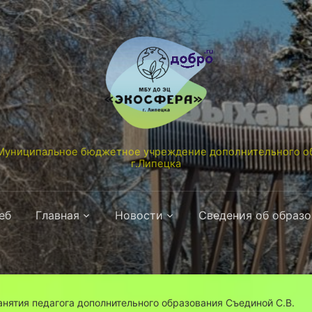
униципальное бюджетное учреждение дополнительного об
г.Липецка
еб
Главная
Новости
Сведения об образ
нятия педагога дополнительного образования Съединой С.В.