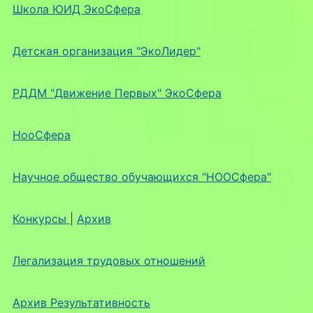
Школа ЮИД ЭкоСфера
Детская организация "ЭкоЛидер"
РДДМ "Движение Первых" ЭкоСфера
НооСфера
Научное общество обучающихся "НООСфера"
Конкурсы
|
Архив
Легализация трудовых отношений
Архив Результативность