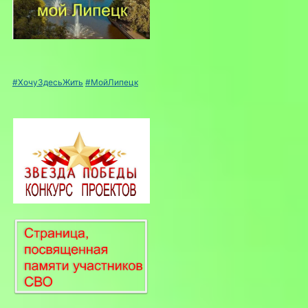
#ХочуЗдесьЖить
#МойЛипецк