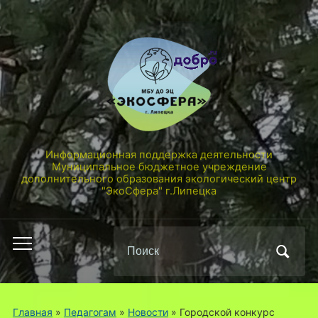
Информационная поддержка деятельности
Муниципальное бюджетное учреждение
дополнительного образования экологический центр
"ЭкоСфера" г.Липецка
Поиск
Переключить
по:
мобильное
меню
Главная
»
Педагогам
»
Новости
»
Городской конкурс