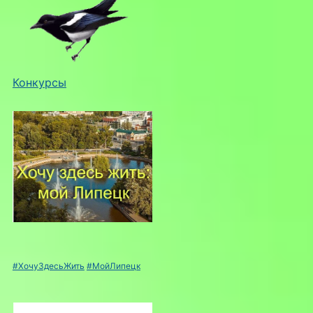
Конкурсы
#ХочуЗдесьЖить
#МойЛипецк