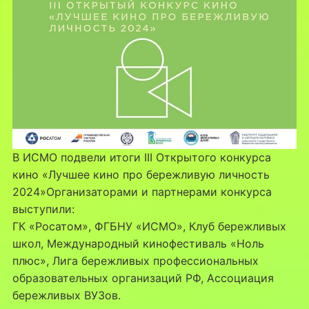
В ИСМО подвели итоги III Открытого конкурса
кино «Лучшее кино про бережливую личность
2024»Организаторами и партнерами конкурса
выступили:
ГК «Росатом», ФГБНУ «ИСМО», Клуб бережливых
школ, Международный кинофестиваль «Ноль
плюс», Лига бережливых профессиональных
образовательных организаций РФ, Ассоциация
бережливых ВУЗов.