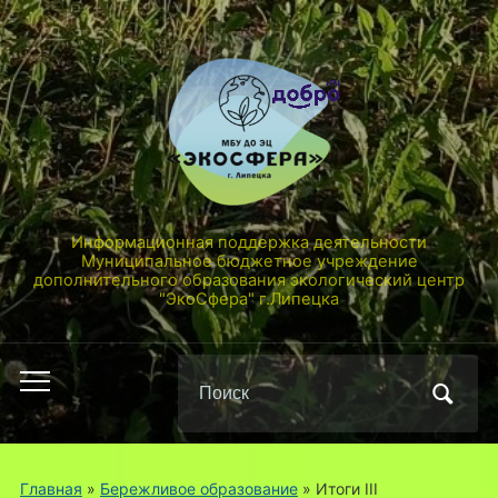
Информационная поддержка деятельности
Муниципальное бюджетное учреждение
дополнительного образования экологический центр
"ЭкоСфера" г.Липецка
Поиск
Переключить
по:
мобильное
меню
Главная
»
Бережливое образование
»
Итоги III