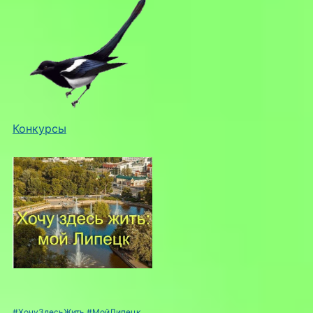
Конкурсы
#ХочуЗдесьЖить
#МойЛипецк