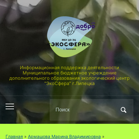
Информационная поддержка деятельности
Муниципальное бюджетное учреждение
дополнительного образования экологический центр
"ЭкоСфера" г.Липецка
Поиск
Переключить
по:
мобильное
меню
Главная
»
Армашова Марина Владимировна
»