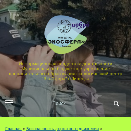
Информационная поддержка деятельности
Муниципальное бюджетное учреждение
дополнительного образования экологический центр
"ЭкоСфера" г.Липецка
Поиск
Переключить
по:
мобильное
меню
Главная
»
Безопасность дорожного движения
»