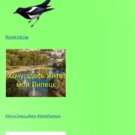
Конкурсы
#ХочуЗдесьЖить
#МойЛипецк