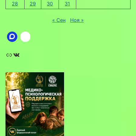
28
29
30
31
« Сен
Ноя »
Ссылка
ВКонтакте