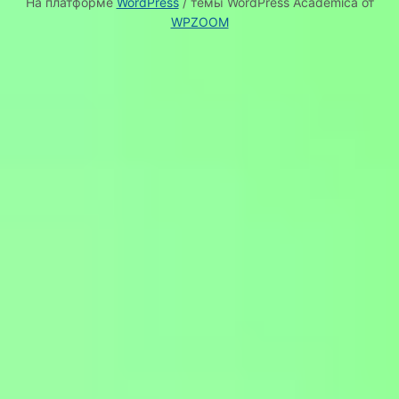
На платформе
WordPress
/ темы WordPress Academica от
WPZOOM