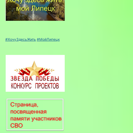
#ХочуЗдесьЖить
#МойЛипецк