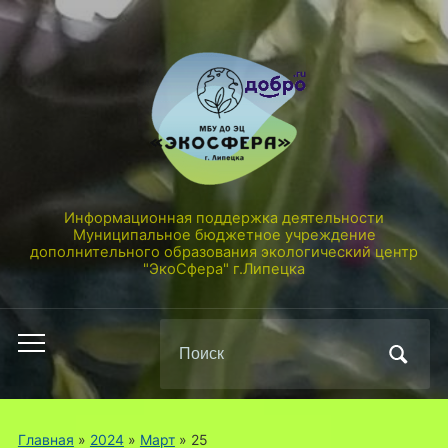
Информационная поддержка деятельности
Муниципальное бюджетное учреждение
дополнительного образования экологический центр
"ЭкоСфера" г.Липецка
Поиск
Переключить
по:
мобильное
меню
Главная
»
2024
»
Март
»
25