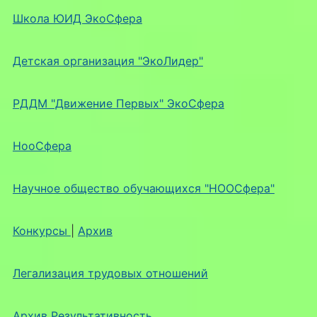
Школа ЮИД ЭкоСфера
Детская организация "ЭкоЛидер"
РДДМ "Движение Первых" ЭкоСфера
НооСфера
Научное общество обучающихся "НООСфера"
Конкурсы
|
Архив
Легализация трудовых отношений
Архив Результативность