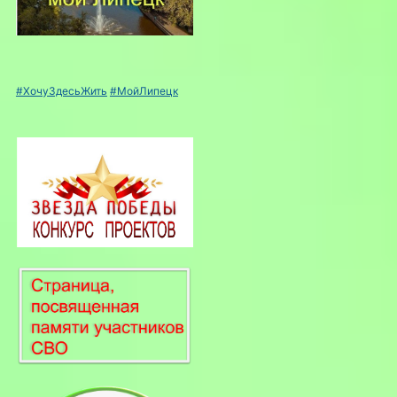
#ХочуЗдесьЖить
#МойЛипецк