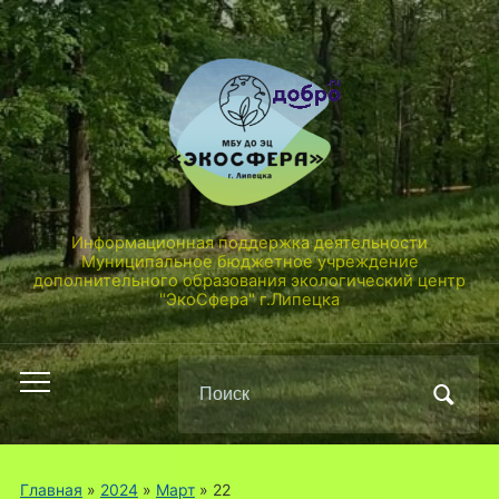
Информационная поддержка деятельности
Муниципальное бюджетное учреждение
дополнительного образования экологический центр
"ЭкоСфера" г.Липецка
Поиск
Переключить
по:
мобильное
меню
Главная
»
2024
»
Март
»
22