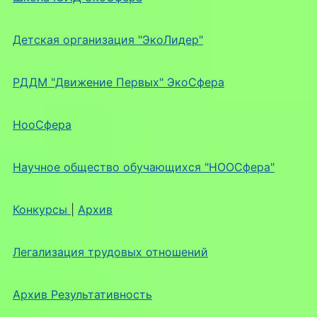
Детская организация "ЭкоЛидер"
РДДМ "Движение Первых" ЭкоСфера
НооСфера
Научное общество обучающихся "НООСфера"
Конкурсы
|
Архив
Легализация трудовых отношений
Архив Результативность