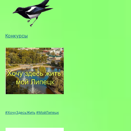
Конкурсы
#ХочуЗдесьЖить
#МойЛипецк