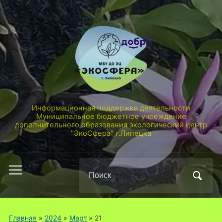
Информационная поддержка деятельности
Муниципальное бюджетное учреждение
дополнительного образования экологический центр
"ЭкоСфера" г.Липецка
Поиск
Переключить
по:
мобильное
меню
Главная
»
2024
»
Март
»
21