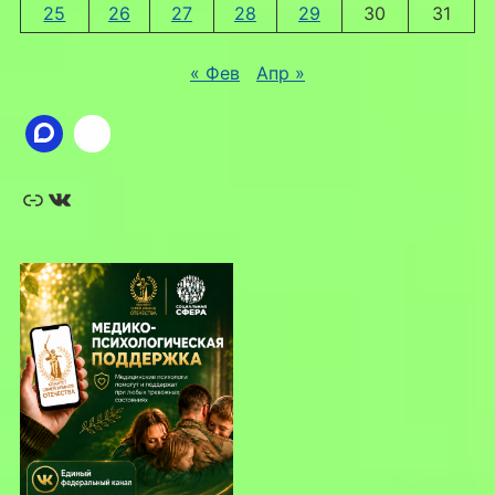
25
26
27
28
29
30
31
« Фев
Апр »
Ссылка
ВКонтакте