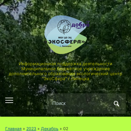
Информационная поддержка деятельности
Муниципальное бюджетное учреждение
дополнительного образования экологический центр
"ЭкоСфера" г.Липецка
Поиск
Переключить
по:
мобильное
меню
Главная
»
2023
»
Декабрь
»
02