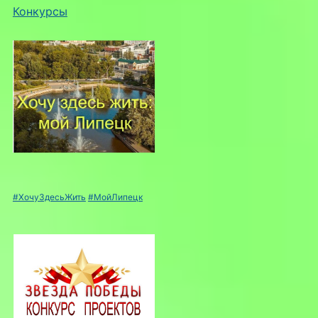
Конкурсы
#ХочуЗдесьЖить
#МойЛипецк