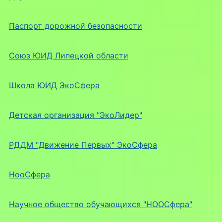
Паспорт дорожной безопасности
Союз ЮИД Липецкой области
Школа ЮИД ЭкоСфера
Детская организация "ЭкоЛидер"
РДДМ "Движение Первых" ЭкоСфера
НооСфера
Научное общество обучающихся "НООСфера"